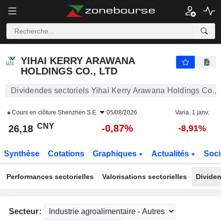
YIHAI KERRY ARAWANA HOLDINGS CO., LTD
26,18
¥
-0,87%
YIHAI KERRY ARAWANA
HOLDINGS CO., LTD
Dividendes sectoriels Yihai Kerry Arawana Holdings Co., 
Cours en clôture
Shenzhen S.E.
05/08/2026
Varia. 1 janv.
CNY
-0,87%
26,18
-8,91%
Synthèse
Cotations
Graphiques
Actualités
Soci
Performances sectorielles
Valorisations sectorielles
Dividen
Secteur: