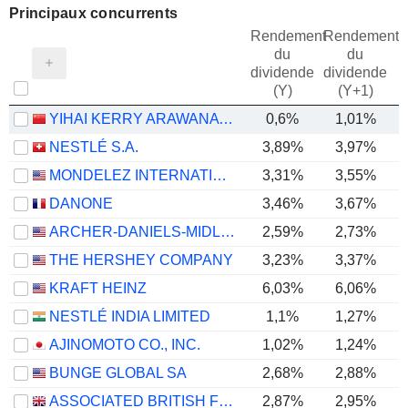
Principaux concurrents
Rendement
Rendement
du
du
dividende
dividende
(Y)
(Y+1)
YIHAI KERRY ARAWANA HOLDINGS CO., LTD
0,6%
1,01%
NESTLÉ S.A.
3,89%
3,97%
MONDELEZ INTERNATIONAL, INC.
3,31%
3,55%
DANONE
3,46%
3,67%
ARCHER-DANIELS-MIDLAND COMPANY
2,59%
2,73%
THE HERSHEY COMPANY
3,23%
3,37%
KRAFT HEINZ
6,03%
6,06%
NESTLÉ INDIA LIMITED
1,1%
1,27%
AJINOMOTO CO., INC.
1,02%
1,24%
BUNGE GLOBAL SA
2,68%
2,88%
ASSOCIATED BRITISH FOODS PLC
2,87%
2,95%