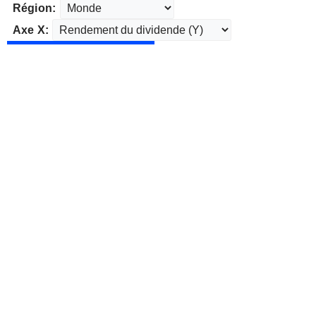
Région:
Axe X: