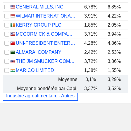
GENERAL MILLS, INC.
6,78%
6,85%
WILMAR INTERNATIONAL LIMITED
3,91%
4,22%
KERRY GROUP PLC
1,85%
2,05%
MCCORMICK & COMPANY, INCORPORATED
3,71%
3,94%
UNI-PRESIDENT ENTERPRISES CORP.
4,28%
4,86%
ALMARAI COMPANY
2,42%
2,53%
THE JM SMUCKER COMPANY
3,72%
3,86%
MARICO LIMITED
1,38%
1,55%
Moyenne
3,1%
3,29%
Moyenne pondérée par Capi.
3,37%
3,52%
Industrie agroalimentaire - Autres