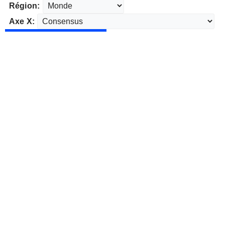
Région:
Axe X: