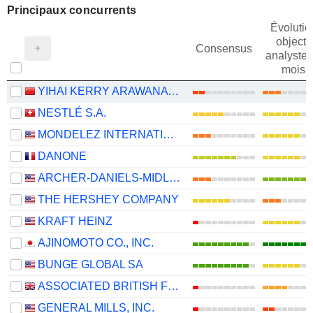
Principaux concurrents
Évolutio
objectif
Consensus
analystes
mois
YIHAI KERRY ARAWANA HOLDINGS CO., LTD
NESTLÉ S.A.
MONDELEZ INTERNATIONAL, INC.
DANONE
ARCHER-DANIELS-MIDLAND COMPANY
THE HERSHEY COMPANY
KRAFT HEINZ
AJINOMOTO CO., INC.
BUNGE GLOBAL SA
ASSOCIATED BRITISH FOODS PLC
GENERAL MILLS, INC.