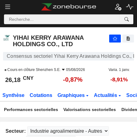
YIHAI KERRY ARAWANA HOLDINGS CO., LTD
26,18
¥
-0,87%
YIHAI KERRY ARAWANA
HOLDINGS CO., LTD
Consensus sectoriel Yihai Kerry Arawana Holdings Co., L
Cours en clôture
Shenzhen S.E.
05/08/2026
Varia. 1 janv.
CNY
-0,87%
26,18
-8,91%
Synthèse
Cotations
Graphiques
Actualités
Soci
Performances sectorielles
Valorisations sectorielles
Dividen
Secteur: