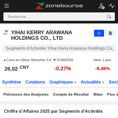
YIHAI KERRY ARAWANA HOLDINGS CO., LTD
26,02
¥
-0,27%
YIHAI KERRY ARAWANA
HOLDINGS CO., LTD
Segments d'Activités Yihai Kerry Arawana Holdings Co., L
Cours en clôture
Shenzhen S.E.
07/08/2026
Varia. 1 janv.
CNY
-0,27%
26,02
-9,46%
Synthèse
Cotations
Graphiques
Actualités
Soci
Prévisions des Analystes
Compte de Résultat
Bilan
Flux d
Chiffre d'Affaires 2025 par Segments d'Activités