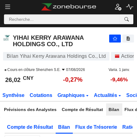
YIHAI KERRY ARAWANA HOLDINGS CO., LTD
26,02
¥
-0,27%
YIHAI KERRY ARAWANA
HOLDINGS CO., LTD
Bilan Yihai Kerry Arawana Holdings Co., Ltd
Action
Cours en clôture
Shenzhen S.E.
07/08/2026
Varia. 1 janv.
CNY
-0,27%
26,02
-9,46%
Synthèse
Cotations
Graphiques
Actualités
Soci
Prévisions des Analystes
Compte de Résultat
Bilan
Flux d
Compte de Résultat
Bilan
Flux de Trésorerie
Ratios