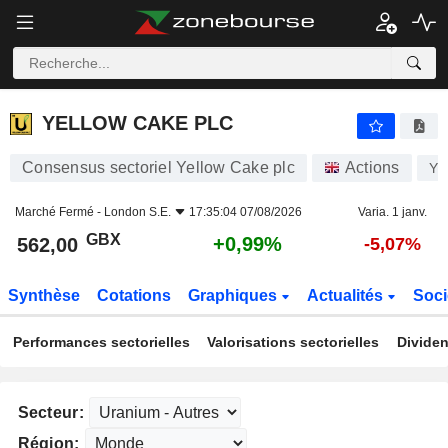
YELLOW CAKE PLC
562,00
p
+0,99%
YELLOW CAKE PLC
Consensus sectoriel Yellow Cake plc
Actions
YC
Marché Fermé -
London S.E.
17:35:04 07/08/2026
Varia. 1 janv.
GBX
+0,99%
562,00
-5,07%
Synthèse
Cotations
Graphiques
Actualités
Soci
Performances sectorielles
Valorisations sectorielles
Dividen
Secteur:
Région: