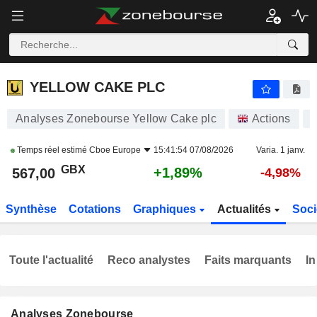
YELLOW CAKE PLC
567,00
p
+1,89%
YELLOW CAKE PLC
Analyses Zonebourse Yellow Cake plc
Actions
Temps réel estimé
Cboe Europe
15:41:54 07/08/2026
Varia. 1 janv.
GBX
+1,89%
567,00
-4,98%
Synthèse
Cotations
Graphiques
Actualités
Soci
Toute l'actualité
Reco analystes
Faits marquants
In
Analyses Zonebourse