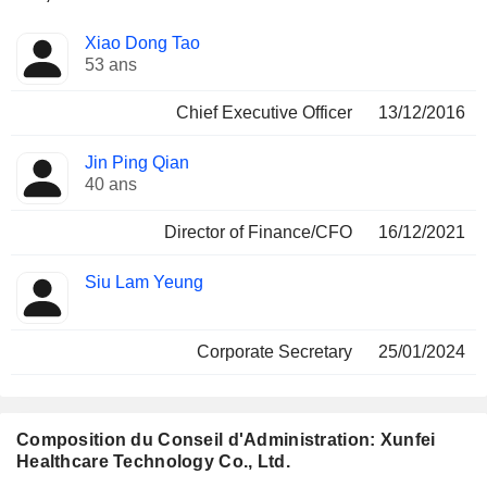
Fonctions
Xiao Dong Tao
Dirigeant
occupées
53 ans
Chief Executive Officer
13/12/2016
Jin Ping Qian
40 ans
Director of Finance/CFO
16/12/2021
Siu Lam Yeung
Corporate Secretary
25/01/2024
Composition du Conseil d'Administration: Xunfei
Healthcare Technology Co., Ltd.