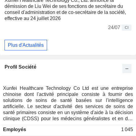
Xunfei Healthcare Technology Co., Ltd. annonce la
démission de Liu Wei de ses fonctions de secrétaire du
conseil d'administration et de co-secrétaire de la société,
effective au 24 juillet 2026
24/07
CI
Plus d'Actualités
Profil Société
Xunfei Healthcare Technology Co Ltd est une entreprise
chinoise dont l'activité principale consiste à fournir des
solutions de soins de santé basées sur l'intelligence
artificielle. Le secteur d'activité des services de soins de
santé primaires consiste en un système d'aide à la décision
clinique (CDSS) pour les médecins généralistes et en des
outils de gestion des maladies chroniques. Le secteur des
Employés
1 045
services hospitaliers comprend des solutions d'hôpitaux