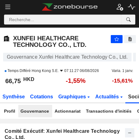
XUNFEI HEALTHCARE TECHNOLOGY CO., LTD.
66,75
$
-1,55%
XUNFEI HEALTHCARE
TECHNOLOGY CO., LTD.
Gouvernance Xunfei Healthcare Technology Co., Ltd.
Temps Différé
Hong Kong S.E.
07:11:27 06/08/2026
Varia. 1 janv.
HKD
-1,55%
66,75
-15,61%
Synthèse
Cotations
Graphiques
Actualités
Soci
Profil
Gouvernance
Actionnariat
Transactions d'initiés
Comité Exécutif: Xunfei Healthcare Technology
Co., Ltd.