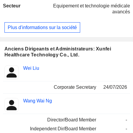
intelligents et des assistants intelligents. Le secteur des
Secteur
Equipement et technologie médicale
services aux patients comprend la plateforme de gestion
avancés
après la sortie de l'hôpital (y compris l'application Xunfei
Xiaoyi et le mini-programme), la plateforme d'imagerie
médicale en nuage et l'appareil médical. Le secteur
Plus d'informations sur la société
d'activité des solutions régionales de soins de santé
comprend les services d'administrateurs régionaux de soins
de santé et les solutions administratives d'assurance
médicale. L'entreprise exerce principalement ses activités
Anciens Dirigeants et Administrateurs: Xunfei
sur le marché national.
Healthcare Technology Co., Ltd.
Fonctions
Wei Liu
Insider
occupées
Corporate Secretary
24/07/2026
Wang Wai Ng
Director/Board Member
-
Independent Dir/Board Member
-