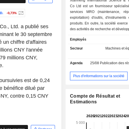
Xianheng International Science & 
Co Ltd est un fournisseur spécialis
services MRO (maintenance, répa
D.
-0,73%
exploitation) d'outils, d'instruments 
produits. En outre, la société exerc
o., Ltd. a publié ses
des activités de recherche et dévelo
rminant le 30 septembre
production, de vente et de services
Employés
connexes pour les produits susmenti
 un chiffre d'affaires
produits de la société com
Secteur
Machines et é
illions CNY l'année
principalement des outils à main, 
,79 millions CNY,
électromécaniques, des équ
Agenda
25/08
Publication des résultat
électriques, des étiquettes d'identifi
e.
équipements d'urgence et d'autres
instruments, ainsi que des in
Plus d'informations sur la société
poursuivies est de 0,24
électriques, des compteurs élec
d'autres produits d'instrumentation. E
 bénéfice dilué par
société fournit également des
 CNY, contre 0,15 CNY
Compte de Résultat et
techniques tels que la collecte d'info
Estimations
l'évaluation de l'état des éq
électriques, la réparation et la main
instruments, ainsi que la diffusion d'
de la sécurité en cas d'urgence. 
exerce ses activités tant sur le marc