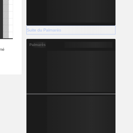
Suite du Palmarès
Palmarès