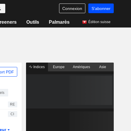
Connexion
S'abonner
reeners
Outils
Palmarès
Édition suisse
Indices
Europe
Amériques
Asie
ort PDF
els
RE
CI
teur