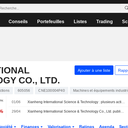
Conseils
Portefeuilles
Listes
Trading
Sc
TIONAL
Ajouter à une liste
Rapp
Y CO., LTD.
ctions
605056
CNE100004P40
Machines et équipements industri
anv.
01/06
Xianheng International Science & Technology : plusieurs actionnaires s'apprêtent à réduire leurs participations
7%
29/04
Xianheng International Science & Technology Co., Ltd. publie ses résultats pour le premier trimestre clos le 31 mars 2026
Société
Finances
Valorisation
Ratings
Agenda
Sec