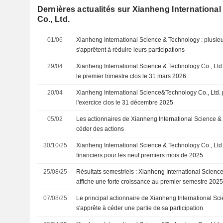
Dernières actualités sur Xianheng Internation
Co., Ltd.
01/06
Xianheng International Science & Technology : plusieu
s'apprêtent à réduire leurs participations
29/04
Xianheng International Science & Technology Co., Ltd.
le premier trimestre clos le 31 mars 2026
20/04
Xianheng International Science&Technology Co., Ltd. p
l'exercice clos le 31 décembre 2025
05/02
Les actionnaires de Xianheng International Science &
céder des actions
30/10/25
Xianheng International Science & Technology Co., Ltd. 
financiers pour les neuf premiers mois de 2025
25/08/25
Résultats semestriels : Xianheng International Scienc
affiche une forte croissance au premier semestre 202
07/08/25
Le principal actionnaire de Xianheng International S
s'apprête à céder une partie de sa participation