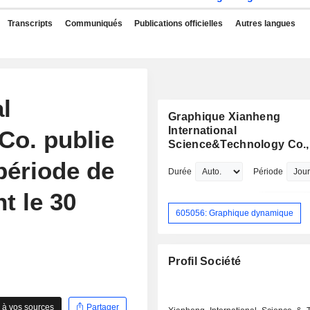
Transcripts
Communiqués
Publications officielles
Autres langues
l
Graphique Xianheng
International
Co. publie
Science&Technology Co., 
 période de
Durée
Période
t le 30
605056: Graphique dynamique
Profil Société
 à vos sources
Partager