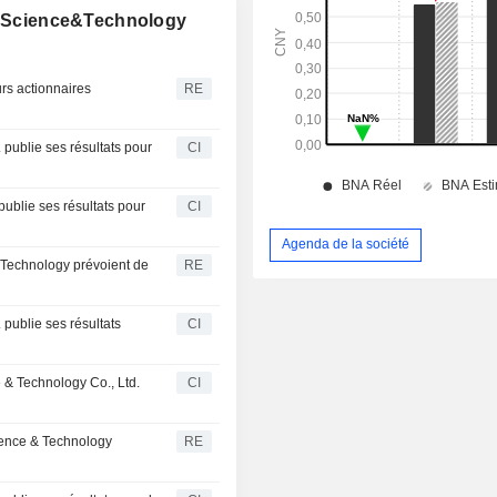
al Science&Technology
rs actionnaires
RE
 publie ses résultats pour
CI
ublie ses résultats pour
CI
Agenda de la société
 Technology prévoient de
RE
publie ses résultats
CI
e & Technology Co., Ltd.
CI
5
cience & Technology
RE