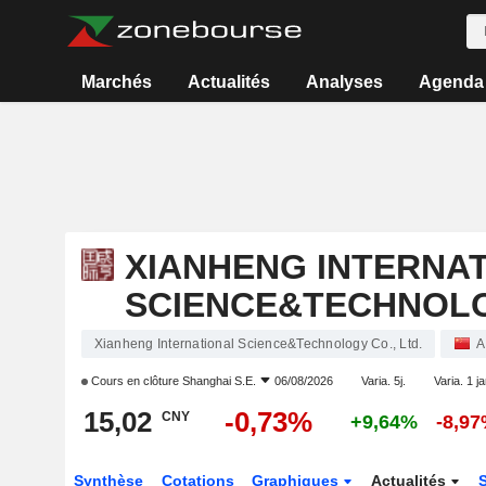
Marchés
Actualités
Analyses
Agenda
XIANHENG INTERNA
SCIENCE&TECHNOLOG
Xianheng International Science&Technology Co., Ltd.
A
Cours en clôture
Shanghai S.E.
06/08/2026
Varia. 5j.
Varia. 1 j
15,02
-0,73%
CNY
+9,64%
-8,9
Synthèse
Cotations
Graphiques
Actualités