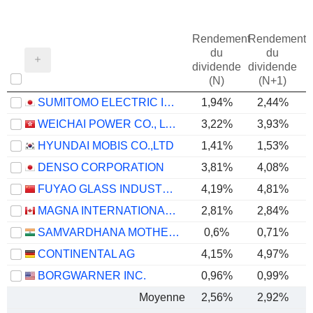
Rendement
Rendement
du
du
dividende
dividende
(N)
(N+1)
SUMITOMO ELECTRIC INDUSTRIES, LTD.
1,94%
2,44%
WEICHAI POWER CO., LTD.
3,22%
3,93%
HYUNDAI MOBIS CO.,LTD
1,41%
1,53%
DENSO CORPORATION
3,81%
4,08%
FUYAO GLASS INDUSTRY GROUP CO., LTD.
4,19%
4,81%
MAGNA INTERNATIONAL INC.
2,81%
2,84%
SAMVARDHANA MOTHERSON INTERNATIONAL LIMITED
0,6%
0,71%
CONTINENTAL AG
4,15%
4,97%
BORGWARNER INC.
0,96%
0,99%
Moyenne
2,56%
2,92%