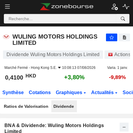
WULING MOTORS HOLDINGS LIMITED
0,4100
$
+3,80%
WULING MOTORS HOLDINGS
LIMITED
Dividende Wuling Motors Holdings Limited
Actions
Marché Fermé -
Hong Kong S.E.
10:08:13 07/08/2026
Varia. 1 janv.
HKD
+3,80%
0,4100
-9,89%
Synthèse
Cotations
Graphiques
Actualités
Soci
Ratios de Valorisation
Dividende
BNA & Dividende: Wuling Motors Holdings
Limited