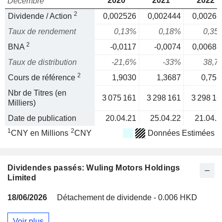
2020
2021
2022
Décembre
2
Dividende / Action
0,002526
0,002444
0,00265
Taux de rendement
0,13%
0,18%
0,35
2
BNA
-0,0117
-0,0074
0,00685
Taux de distribution
-21,6%
-33%
38,7
2
Cours de référence
1,9030
1,3687
0,751
Nbr de Titres (en
3 075 161
3 298 161
3 298 16
Milliers)
Date de publication
20.04.21
25.04.22
21.04.2
1
2
CNY en Millions
CNY
Données Estimées
Dividendes passés: Wuling Motors Holdings
Limited
18/06/2026
Détachement de dividende - 0.006 HKD
Voir plus