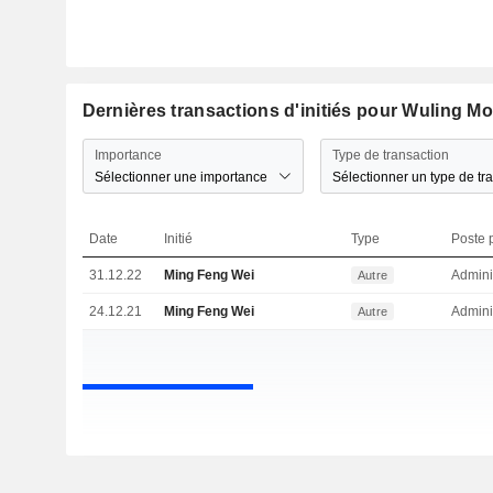
Dernières transactions d'initiés pour Wuling M
Importance
Type de transaction
Sélectionner une importance
Sélectionner un type de tr
Date
Initié
Type
Poste p
31.12.22
Ming Feng Wei
Admini
Autre
24.12.21
Ming Feng Wei
Admini
Autre