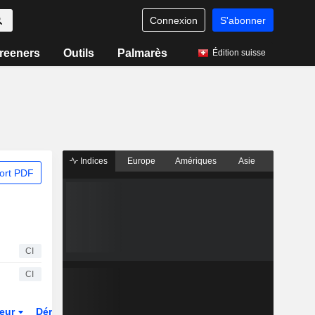
Connexion
S'abonner
reeners
Outils
Palmarès
Édition suisse
Indices
Europe
Amériques
Asie
ort PDF
CI
CI
teur
Dérivés