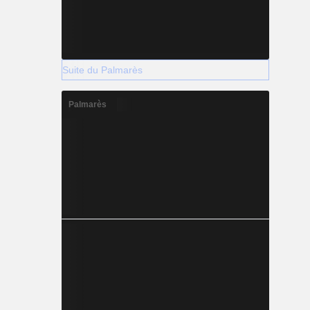
Suite du Palmarès
Palmarès