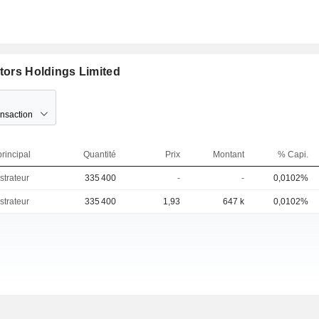
otors Holdings Limited
ansaction
rincipal
Quantité
Prix
Montant
% Capi.
strateur
335 400
-
-
0,0102%
strateur
335 400
1,93
647 k
0,0102%