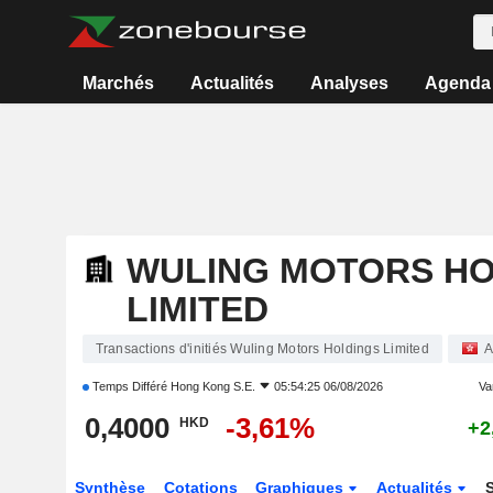
Marchés
Actualités
Analyses
Agenda
WULING MOTORS HO
LIMITED
Transactions d'initiés Wuling Motors Holdings Limited
A
Temps Différé
Hong Kong S.E.
05:54:25 06/08/2026
Var
0,4000
-3,61%
HKD
+2
Synthèse
Cotations
Graphiques
Actualités