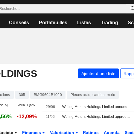
Conseils
Portefeuilles
Listes
Trading
Sc
LDINGS
Ajouter à une liste
Rapp
ctions
305
BMG9604B1090
Pièces auto, camion, moto
ia. 5j.
Varia. 1 janv.
29/06
Wuling Motors Holdings Limited annonce des changements au sein de son conseil d'administration, effectifs au 29 juin 2026
,56%
-12,09%
11/06
Wuling Motors Holdings Limited approuve le dividende final pour l'exercice clos au 31 décembre 2025
Société
Finances
Valorisation
Ratings
Agenda
Sec