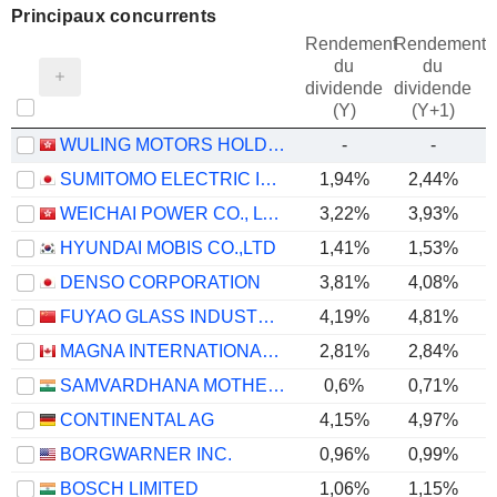
Principaux concurrents
Rendement
Rendement
du
du
dividende
dividende
(Y)
(Y+1)
WULING MOTORS HOLDINGS LIMITED
-
-
SUMITOMO ELECTRIC INDUSTRIES, LTD.
1,94%
2,44%
WEICHAI POWER CO., LTD.
3,22%
3,93%
HYUNDAI MOBIS CO.,LTD
1,41%
1,53%
DENSO CORPORATION
3,81%
4,08%
FUYAO GLASS INDUSTRY GROUP CO., LTD.
4,19%
4,81%
MAGNA INTERNATIONAL INC.
2,81%
2,84%
SAMVARDHANA MOTHERSON INTERNATIONAL LIMITED
0,6%
0,71%
CONTINENTAL AG
4,15%
4,97%
BORGWARNER INC.
0,96%
0,99%
BOSCH LIMITED
1,06%
1,15%