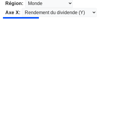
Région:
Axe X: