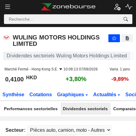
WULING MOTORS HOLDINGS LIMITED
0,4100
$
+3,80%
WULING MOTORS HOLDINGS
LIMITED
Dividendes sectoriels Wuling Motors Holdings Limited
Marché Fermé -
Hong Kong S.E.
10:08:13 07/08/2026
Varia. 1 janv.
HKD
+3,80%
0,4100
-9,89%
Synthèse
Cotations
Graphiques
Actualités
Soci
Performances sectorielles
Dividendes sectoriels
Comparais
Secteur: