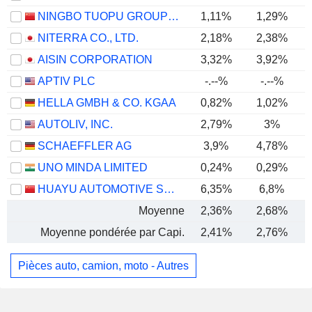
NINGBO TUOPU GROUP CO.,LTD.
1,11%
1,29%
NITERRA CO., LTD.
2,18%
2,38%
AISIN CORPORATION
3,32%
3,92%
APTIV PLC
-.--%
-.--%
HELLA GMBH & CO. KGAA
0,82%
1,02%
AUTOLIV, INC.
2,79%
3%
SCHAEFFLER AG
3,9%
4,78%
UNO MINDA LIMITED
0,24%
0,29%
HUAYU AUTOMOTIVE SYSTEMS COMPANY LIMITED
6,35%
6,8%
Moyenne
2,36%
2,68%
Moyenne pondérée par Capi.
2,41%
2,76%
Pièces auto, camion, moto - Autres