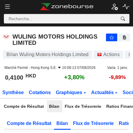
WULING MOTORS HOLDINGS LIMITED
0,4100
$
+3,80%
WULING MOTORS HOLDINGS
LIMITED
Bilan Wuling Motors Holdings Limited
Actions
3
Marché Fermé -
Hong Kong S.E.
10:08:13 07/08/2026
Varia. 1 janv.
HKD
+3,80%
0,4100
-9,89%
Synthèse
Cotations
Graphiques
Actualités
Soci
Compte de Résultat
Bilan
Flux de Trésorerie
Ratios Finan
Compte de Résultat
Bilan
Flux de Trésorerie
Ratios