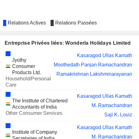
Relations Actives
Relations Passées
Entreprise Privées liées: Wonderla Holidays Limited
Kasaragod Ullas Kamath
Jyothy
Moothedath Panjan Ramachandran
Consumer
Products Ltd.
Ramakrishnan Lakshminarayanan
Household/Personal
Care
Kasaragod Ullas Kamath
The Institute of Chartered
M. Ramachandran
Accountants of India
Other Consumer Services
Saji K. Louiz
Kasaragod Ullas Kamath
Institute of Company
M. Ramachandran
Secretaries of India