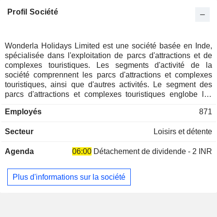
Profil Société
Wonderla Holidays Limited est une société basée en Inde,
spécialisée dans l'exploitation de parcs d'attractions et de
complexes touristiques. Les segments d'activité de la
société comprennent les parcs d'attractions et complexes
touristiques, ainsi que d'autres activités. Le segment des
parcs d'attractions et complexes touristiques englobe les
droits d'entrée, l'hébergement hôtelier et d'autres services
Employés
871
connexes. Les autres segments comprennent la vente de
produits dérivés, de plats cuisinés, de plats préparés et
Secteur
Loisirs et détente
d'autres produits. La société exploite quatre parcs
d'attractions : Kochi, Bangalore, Hyderabad et
Agenda
06:00
Détachement de dividende - 2 INR
Bhubaneswar, sous la marque Wonderla. Elle propose des
manèges à sensations fortes et des attractions aquatiques.
Ses manèges à sensations fortes comprennent le Recoil,
Plus d'informations sur la société
l'Equinox, la Tarantula et le Wonderla Bamba. Ses
attractions aquatiques comprennent le Wonder Splash, la
piscine à vagues, la piscine ludique, les manèges de loisirs
et panoramiques, ainsi que la grande roue. Le complexe Isle