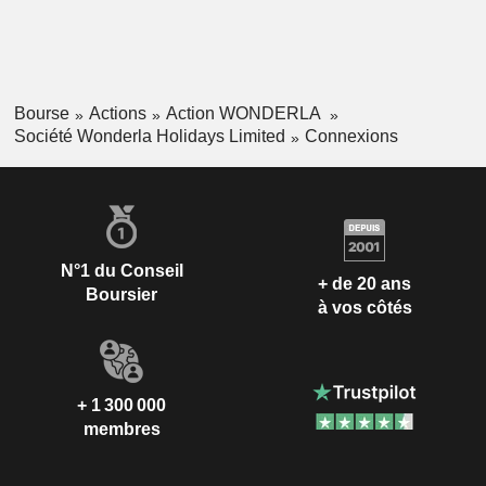
est situé à côté du parc d'attractions. Ce lieu de villégiature
de 39 chambres s'étend sur environ 1,8 hectare et propose
des tentes de glamping, des cottages et des hébergements
design.
Bourse
Actions
Action WONDERLA
Société Wonderla Holidays Limited
Connexions
N°1 du Conseil
+ de 20 ans
Boursier
à vos côtés
+ 1 300 000
membres