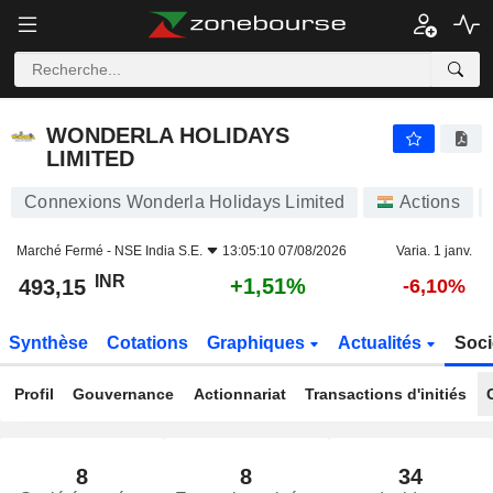
WONDERLA HOLIDAYS LIMITED
493,15
₹
+1,51%
WONDERLA HOLIDAYS
LIMITED
Connexions Wonderla Holidays Limited
Actions
Marché Fermé -
NSE India S.E.
13:05:10 07/08/2026
Varia. 1 janv.
INR
+1,51%
493,15
-6,10%
Synthèse
Cotations
Graphiques
Actualités
Soci
Profil
Gouvernance
Actionnariat
Transactions d'initiés
8
8
34