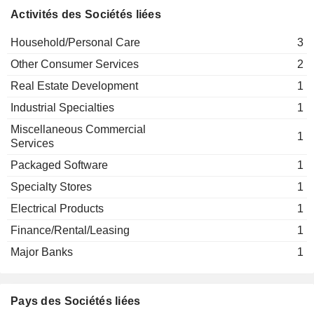
Activités des Sociétés liées
Kasaragod Ullas Kamath
Jyothy Kallol
Moothedath Panjan Ramachandran
Household/Personal Care
3
Bangladesh
Ltd.
Other Consumer Services
2
Household/Personal
Real Estate Development
1
Care
Industrial Specialties
1
Miscellaneous Commercial
1
Services
Packaged Software
1
Specialty Stores
1
Electrical Products
1
Finance/Rental/Leasing
1
Major Banks
1
Pays des Sociétés liées