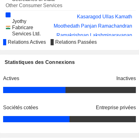
Other Consumer Services
Kasaragod Ullas Kamath
Jyothy
Moothedath Panjan Ramachandran
Fabricare
Services Ltd.
Ramakrishnan Lakshminarayanan
Industrial
Relations Actives
Relations Passées
Specialties
Kochouseph Thomas Chittilappilly
Veegaland
Statistiques des Connexions
George Joseph
Developers Pvt
Ltd.
Jayaraj Balakrishnan
Actives
Inactives
Real Estate
Development
Kochouseph Thomas Chittilappilly
Eventus
Arun Kochouseph Chittilappilly
Sociétés cotées
Entreprise privées
Properties Pvt
Ltd.
Kochouseph Thomas Chittilappilly
K Chittilappilly
Jayaraj Balakrishnan
Foundation