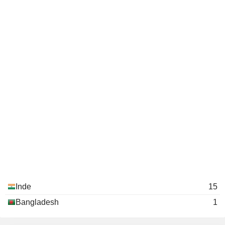
Inde
15
Bangladesh
1