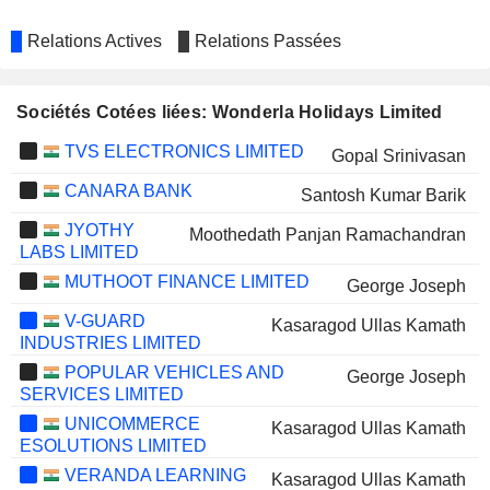
Relations Actives
Relations Passées
Sociétés Cotées liées: Wonderla Holidays Limited
TVS ELECTRONICS LIMITED
Gopal Srinivasan
CANARA BANK
Santosh Kumar Barik
JYOTHY
Moothedath Panjan Ramachandran
LABS LIMITED
MUTHOOT FINANCE LIMITED
George Joseph
V-GUARD
Kasaragod Ullas Kamath
INDUSTRIES LIMITED
POPULAR VEHICLES AND
George Joseph
SERVICES LIMITED
UNICOMMERCE
Kasaragod Ullas Kamath
ESOLUTIONS LIMITED
VERANDA LEARNING
Kasaragod Ullas Kamath