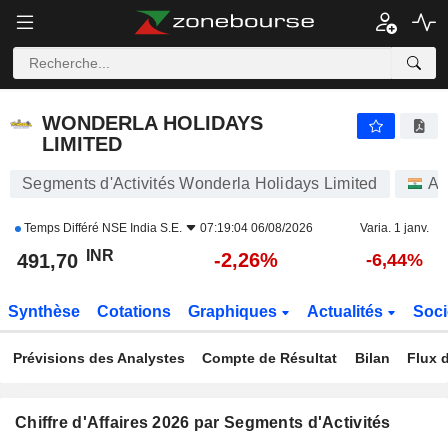
WONDERLA HOLIDAYS LIMITED
491,70
₹
-2,26%
WONDERLA HOLIDAYS
LIMITED
Segments d'Activités Wonderla Holidays Limited
Ac
Temps Différé
NSE India S.E.
07:19:04 06/08/2026
Varia. 1 janv.
INR
-2,26%
491,70
-6,44%
Synthèse
Cotations
Graphiques
Actualités
Soci
Prévisions des Analystes
Compte de Résultat
Bilan
Flux d
Chiffre d'Affaires 2026 par Segments d'Activités