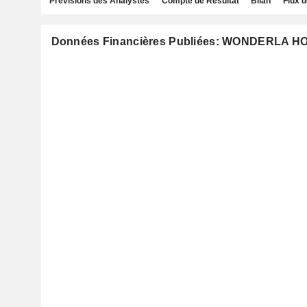
Prévisions des Analystes
Compte de Résultat
Bilan
Flux d
Données Financières Publiées: WONDERLA H