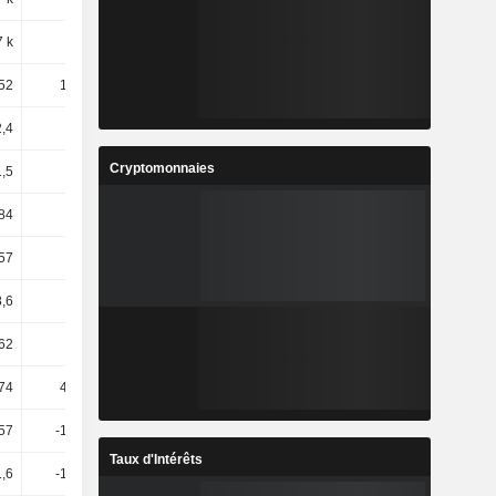
7 k
5,74
-33,37
-30,84
52
106,46
58,69
-40,8
,4
15,77
41,06
23,08
Cryptomonnaies
1,5
21,02
26,72
20,66
84
15,06
50,33
4,59
57
15,26
57,02
4,36
,6
15,27
57,47
4,25
62
-7,59
-31,04
9,97
74
404,59
46,71
-9,56
57
-156,81
282,17
-27,01
Taux d'Intérêts
,6
-156,28
284,11
-27,03