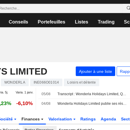
Conseils
Portefeuilles
Listes
Trading
Sc
S LIMITED
Ajouter à une liste
Rapp
WONDERLA
INE066O01014
Loisirs et détente
ia. 5j.
Varia. 1 janv.
05/08
Transcript : Wonderla Holidays Limited, Q1 2027 Earnings Call, Aug 05, 2026
,23%
-6,10%
04/08
Wonderla Holidays Limited publie ses résultats pour le premier trimestre clos le 30 juin 2026
Société
Finances
Valorisation
Ratings
Agenda
Sec