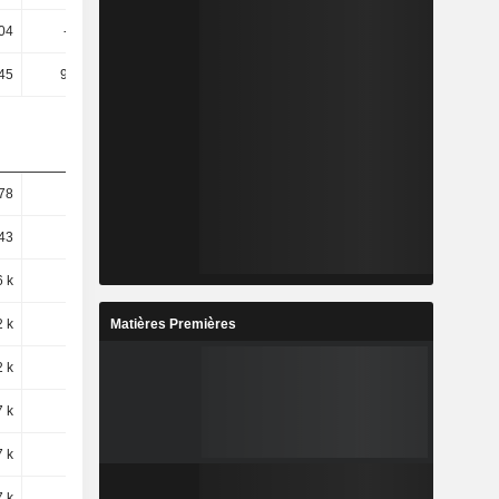
04
-24,55
-0,03
-0,05
,45
918,98
3,04
3,1
78
12,54
-5,07
13,13
43
12,78
-6,88
12,73
6 k
3,22
-34,63
11,14
Matières Premières
2 k
1,98
-52,22
-9,71
2 k
1,98
-52,22
-9,71
7 k
6,08
-30,82
-25,2
7 k
6,08
-30,82
-25,2
7 k
4,65
-47,39
-9,4