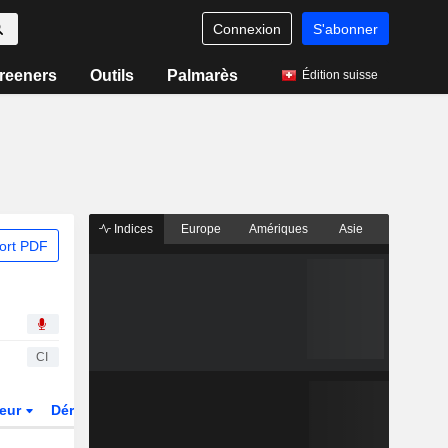
Connexion
S'abonner
reeners
Outils
Palmarès
Édition suisse
Indices
Europe
Amériques
Asie
ort PDF
CI
teur
Dérivés