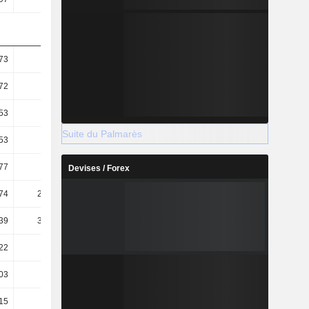
73
0,51
0,31
0,35
72
0,51
0,31
0,35
53
0,49
0,27
0,31
Suite du Palmarès
53
0,48
0,27
0,31
77
11,6
7,41
7,71
Devises / Forex
74
294,83
123,97
129,35
39
347,59
199,49
256,08
22
-0,35
-249,75
-213,4
03
0,02
0,04
0,04
,15
-0,93
-3,8
-2,58