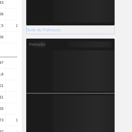
43
0,42
0,3
0,27
56
0,57
0,44
0,4
,5
227,15
123,74
143,33
Suite du Palmarès
56
5,76
4,64
4,08
Palmarès
47
4,46
8,43
6,31
6,8
3,88
7,83
5,58
01
3,18
1,68
1,76
,11
1,61
2,95
2,55
65
63,53
78,69
89,38
73
133,91
156,51
169,32
,97
-68,77
-74,87
-77,39