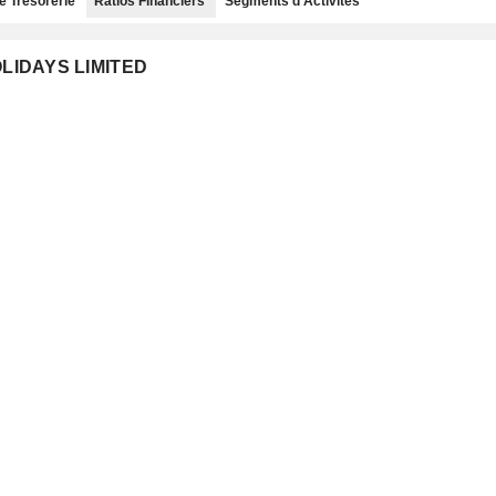
e Trésorerie
Ratios Financiers
Segments d'Activités
OLIDAYS LIMITED