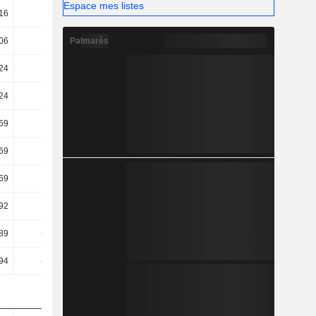
Espace mes listes
16
19,35
29,21
28,82
Palmarès
06
45,91
31,61
31,06
24
39,19
19,72
15,74
24
39,19
19,72
15,74
69
32,7
23,83
15,76
69
32,7
23,83
15,76
69
32,7
23,83
15,76
92
25,96
14,39
11,52
89
-11,56
-46,52
-30,02
94
-11,47
-46,42
-29,94