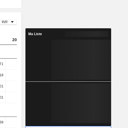
INR
Ma Liste
2024
2025
2026
71
10,22
3,65
2,68
18
11,5
4
2,89
01
15,45
7,75
4,64
01
15,45
7,75
4,64
39
83,57
81,97
81,69