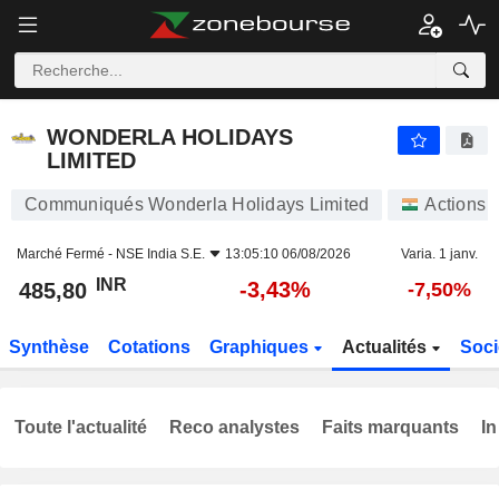
WONDERLA HOLIDAYS LIMITED
485,80
₹
-3,43%
WONDERLA HOLIDAYS
LIMITED
Communiqués Wonderla Holidays Limited
Actions
Marché Fermé -
NSE India S.E.
13:05:10 06/08/2026
Varia. 1 janv.
INR
-3,43%
485,80
-7,50%
Synthèse
Cotations
Graphiques
Actualités
Soci
Toute l'actualité
Reco analystes
Faits marquants
In