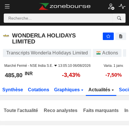
WONDERLA HOLIDAYS LIMITED
485,80
₹
-3,43%
WONDERLA HOLIDAYS
LIMITED
Transcripts Wonderla Holidays Limited
Actions
Marché Fermé -
NSE India S.E.
13:05:10 06/08/2026
Varia. 1 janv.
INR
-3,43%
485,80
-7,50%
Synthèse
Cotations
Graphiques
Actualités
Soci
Toute l'actualité
Reco analystes
Faits marquants
In