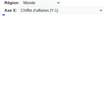
Région:
Axe X: