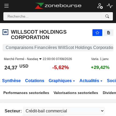
WILLSCOT HOLDINGS CORPORATION
24,37
$
-5,62%
WILLSCOT HOLDINGS
CORPORATION
Comparaisons Financières WillScot Holdings Corporation
Marché Fermé -
Nasdaq
22:00:00 07/08/2026
Varia. 1 janv.
USD
-5,62%
24,37
+29,42%
Synthèse
Cotations
Graphiques
Actualités
Soci
Performances sectorielles
Valorisations sectorielles
Dividen
Secteur: