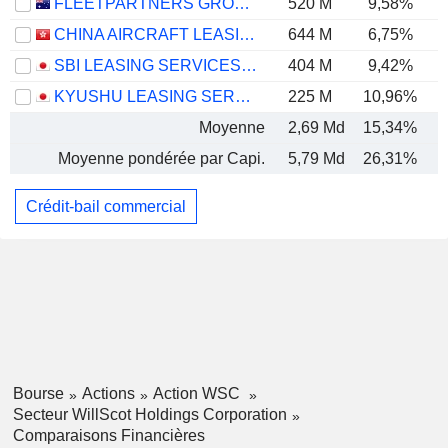
FLEETPARTNERS GROUP LIMITED
520 M
9,58%
CHINA AIRCRAFT LEASING GROUP HOLDINGS LIMITED
644 M
6,75%
SBI LEASING SERVICES CO., LTD.
404 M
9,42%
KYUSHU LEASING SERVICE CO., LTD.
225 M
10,96%
Moyenne
2,69 Md
15,34%
Moyenne pondérée par Capi.
5,79 Md
26,31%
Crédit-bail commercial
Bourse
Actions
Action WSC
Secteur WillScot Holdings Corporation
Comparaisons Financières