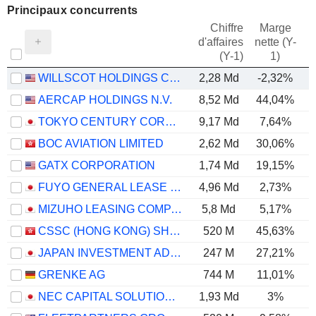
Principaux concurrents
Chiffre
Marge
d'affaires
nette (Y-
E
(Y-1)
1)
WILLSCOT HOLDINGS CORPORATION
2,28 Md
-2,32%
AERCAP HOLDINGS N.V.
8,52 Md
44,04%
TOKYO CENTURY CORPORATION
9,17 Md
7,64%
BOC AVIATION LIMITED
2,62 Md
30,06%
GATX CORPORATION
1,74 Md
19,15%
FUYO GENERAL LEASE CO., LTD.
4,96 Md
2,73%
MIZUHO LEASING COMPANY, LIMITED
5,8 Md
5,17%
CSSC (HONG KONG) SHIPPING COMPANY LIMITED
520 M
45,63%
JAPAN INVESTMENT ADVISER CO., LTD.
247 M
27,21%
GRENKE AG
744 M
11,01%
NEC CAPITAL SOLUTIONS LIMITED
1,93 Md
3%