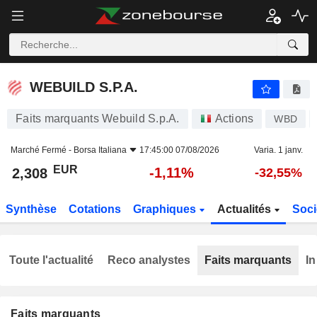
WEBUILD S.P.A.
2,308
€
-1,11%
WEBUILD S.P.A.
Faits marquants Webuild S.p.A.
Actions
WBD
Marché Fermé -
Borsa Italiana
17:45:00 07/08/2026
Varia. 1 janv.
EUR
-1,11%
2,308
-32,55%
Synthèse
Cotations
Graphiques
Actualités
Soci
Toute l'actualité
Reco analystes
Faits marquants
In
Faits marquants