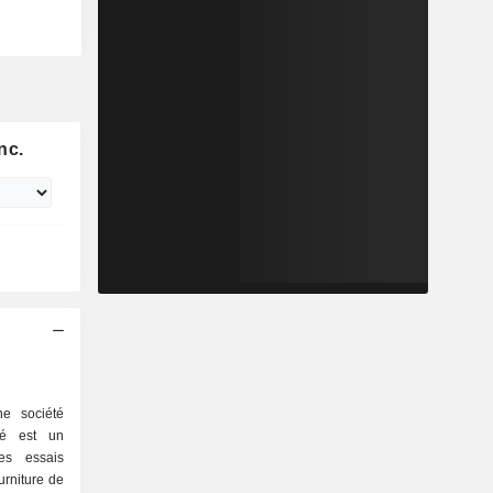
nc.
ne société
té est un
es essais
urniture de