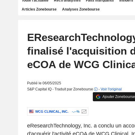
Toute l'actualité
Reco analystes
Faits marquants
Insiders
Articles Zonebourse
Analyses Zonebourse
EResearchTechnology,
finalisé l'acquisition d
eCOA de WCG Clinical
Publié le 06/05/2025
S&P Capital IQ - Traduit par Zonebourse
-
Voir l'original
Ajouter Zonebourse
WCG CLINICAL, INC.
-.--%
eResearchTechnology, Inc. a conclu un accord
d'acquérir l'activité eCOA de WCG Clinical, I