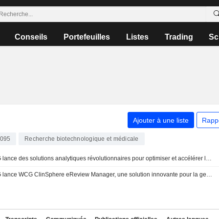
Conseils
Portefeuilles
Listes
Trading
Sc
Ajouter à une liste
Rapp
095
Recherche biotechnologique et médicale
WCG lance des solutions analytiques révolutionnaires pour optimiser et accélérer les résultats des essais cliniques
WCG lance WCG ClinSphere eReview Manager, une solution innovante pour la gestion des soumissions IRB