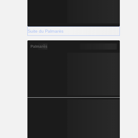
Suite du Palmarès
Palmarès