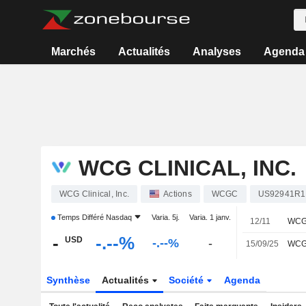
Marchés
Actualités
Analyses
Agenda
WCG CLINICAL, INC.
WCG Clinical, Inc.
Actions
WCGC
US92941R1
Temps Différé
Nasdaq
Varia. 5j.
Varia. 1 janv.
12/11
-
-.--%
USD
-.--%
-
15/09/25
Synthèse
Actualités
Société
Agenda