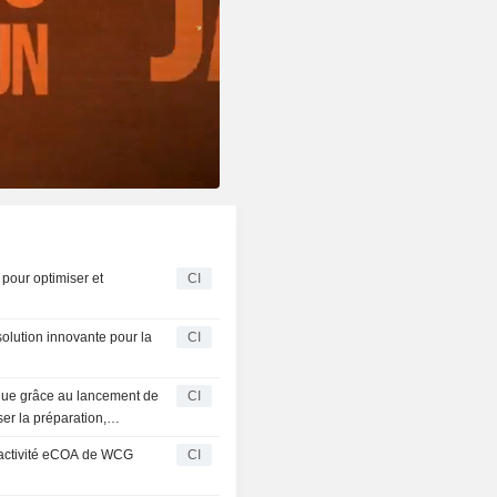
pour optimiser et
CI
ution innovante pour la
CI
ique grâce au lancement de
CI
er la préparation,
l'activité eCOA de WCG
CI