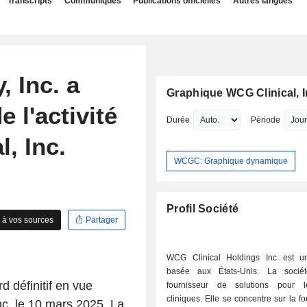
Transcripts
Communiqués
Publications officielles
Autres langues
 Inc. a
Graphique WCG Clinical, I
e l'activité
Durée
Période
, Inc.
WCGC: Graphique dynamique
Profil Société
 à vos sources
Partager
WCG Clinical Holdings Inc est u
basée aux États-Unis. La socié
 définitif en vue
fournisseur de solutions pour l
cliniques. Elle se concentre sur la fo
nc. le 10 mars 2025. La