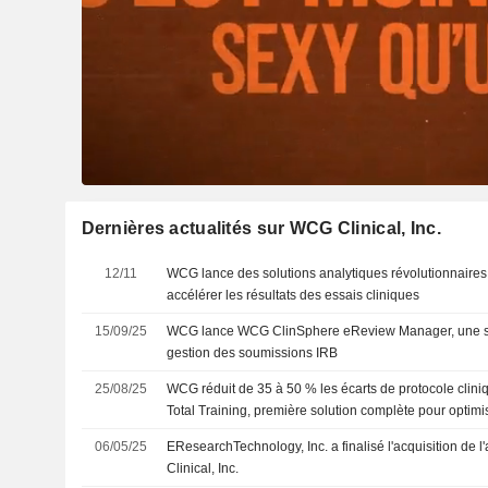
Dernières actualités sur WCG Clinical, Inc.
12/11
WCG lance des solutions analytiques révolutionnaires 
accélérer les résultats des essais cliniques
15/09/25
WCG lance WCG ClinSphere eReview Manager, une sol
gestion des soumissions IRB
25/08/25
WCG réduit de 35 à 50 % les écarts de protocole clin
Total Training, première solution complète pour optimis
l'engagement et la conformité des sites
06/05/25
EResearchTechnology, Inc. a finalisé l'acquisition de 
Clinical, Inc.