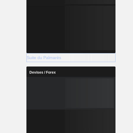
Suite du Palmarès
Devises / Forex