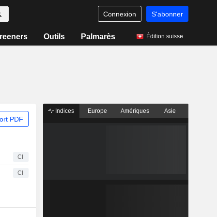
Connexion
S'abonner
reeners
Outils
Palmarès
Édition suisse
Indices
Europe
Amériques
Asie
ort PDF
CI
CI