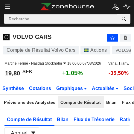
VOLVO CARS
19,80
kr
+1,05%
VOLVO CARS
Compte de Résultat Volvo Cars
Actions
VOLCAR
Marché Fermé -
Nasdaq Stockholm
18:00:00 07/08/2026
Varia. 1 janv.
SEK
+1,05%
19,80
-35,50%
Synthèse
Cotations
Graphiques
Actualités
Soci
Prévisions des Analystes
Compte de Résultat
Bilan
Flux d
Compte de Résultat
Bilan
Flux de Trésorerie
Ratios
Annuel