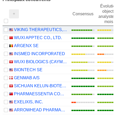
Évolutio
objectif
Consensus
analystes
mois
VIKING THERAPEUTICS, INC.
WUXI APPTEC CO., LTD.
ARGENX SE
INSMED INCORPORATED
WUXI BIOLOGICS (CAYMAN) INC.
BIONTECH SE
GENMAB A/S
SICHUAN KELUN-BIOTECH BIOPHARMACEUTICAL CO., LTD.
PHARMAESSENTIA CORPORATION
EXELIXIS, INC.
ARROWHEAD PHARMACEUTICALS, INC.