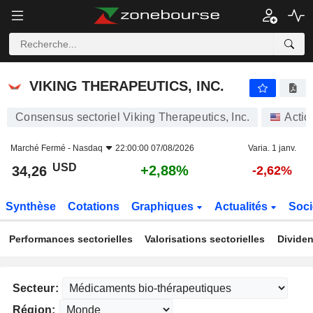
VIKING THERAPEUTICS, INC.
34,26
$
+2,88%
VIKING THERAPEUTICS, INC.
Consensus sectoriel Viking Therapeutics, Inc.
Actio
Marché Fermé -
Nasdaq
22:00:00 07/08/2026
Varia. 1 janv.
USD
+2,88%
34,26
-2,62%
Synthèse
Cotations
Graphiques
Actualités
Soci
Performances sectorielles
Valorisations sectorielles
Dividen
Secteur:
Région: