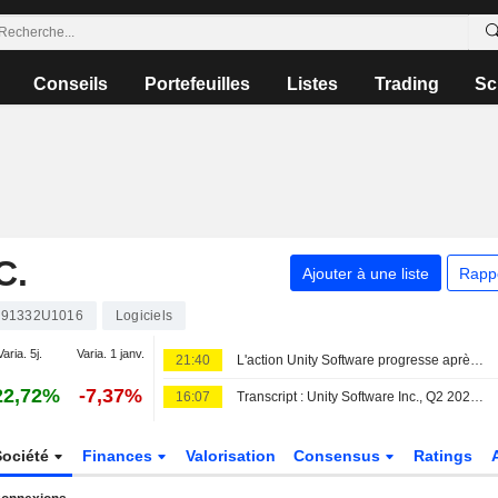
Conseils
Portefeuilles
Listes
Trading
Sc
C.
Ajouter à une liste
Rapp
91332U1016
Logiciels
Varia. 5j.
Varia. 1 janv.
21:40
L'action Unity Software progresse après la hausse du bénéfice ajusté et du chiffre d'affaires au deuxième trimestre
22,72%
-7,37%
16:07
Transcript : Unity Software Inc., Q2 2026 Earnings Call, Aug 06, 2026
Société
Finances
Valorisation
Consensus
Ratings