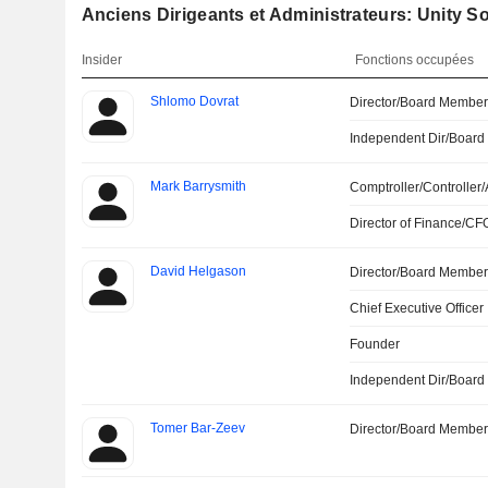
Anciens Dirigeants et Administrateurs: Unity So
Insider
Fonctions occupées
Shlomo Dovrat
Director/Board Membe
Independent Dir/Boar
Mark Barrysmith
Comptroller/Controller/
Director of Finance/CF
David Helgason
Director/Board Membe
Chief Executive Officer
Founder
Independent Dir/Boar
Tomer Bar-Zeev
Director/Board Membe