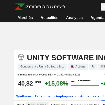
Marchés
Actualités
Analyses
Agenda
UNITY SOFTWARE IN
Gouvernance Unity Software Inc.
Actions
U
US
Temps réel estimé
Cboe BZX
21:52:46 06/08/2026
40,82
+15,08%
USD
+
Synthèse
Cotations
Graphiques
Actualités