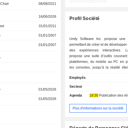
 Chair
06/08/2021
16/06/2026
Profil Société
tee
01/01/2011
e
01/01/2007
Unity Software Inc. propose une 
permettant de créer et de développer 
01/01/2007
des expériences interactives. L
propose une suite d’outils couvrant
e
plateformes, du mobile au PC en p
les consoles, jusqu’à la réalité ét
Son ensemble de logiciels, qui co
Employés
solutions d’intelligence artifici
accompagne les créateurs tout au lo
Secteur
e
01/05/2026
de développement. La plateforme de 
Agenda
18:30
Publication des résultat
se compose de deux ensembles de
01/05/2026
complémentaires : Create Solutio
Solutions. Create Solutions est u
Plus d'informations sur la société
complet d’outils et de services uti
créer, distribuer et exécuter du co
définition en temps réel, en deux 