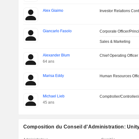
Alex Giaimo
Investor Relations Cont
Giancarlo Fasolo
Corporate Officer/Princ
Sales & Marketing
Alexander Blum
Chief Operating Officer
64 ans
Marisa Eddy
Human Resources Offi
Michael Lieb
Comptroller/Controller/
45 ans
Composition du Conseil d'Administration: Unity