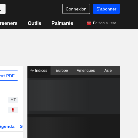
Connexion
S'abonner
reeners
Outils
Palmarès
Édition suisse
Indices
Europe
Amériques
Asie
ort PDF
MT
Agenda
Secteur
Dérivés
Fonds et ETFs