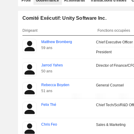
Profil
Gouvernance
Actionnariat
Transactions d'initiés
C
Comité Exécutif: Unity Software Inc.
Dirigeant
Fonctions occupées
Matthew Bromberg
Chief Executive Officer
59 ans
President
Jarrod Yahes
Director of Finance/CF
50 ans
Rebecca Boyden
General Counsel
51 ans
Felix Thé
Chief Tech/Sci/R&D Off
Chris Feo
Sales & Marketing