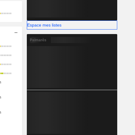
Espace mes listes
Palmarès
n
n
n