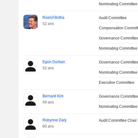
Nominating Committee
Roelof Botha
Audit Committee
52 ans
Compensation Commit
Governance Committe
Nominating Committee
Egon Durban
Governance Committe
52 ans
Nominating Committee
Executive Committee
Bernard Kim
Governance Committe
49 ans
Nominating Committee
Robynne Daly
Audit Committee Chair
60 ans