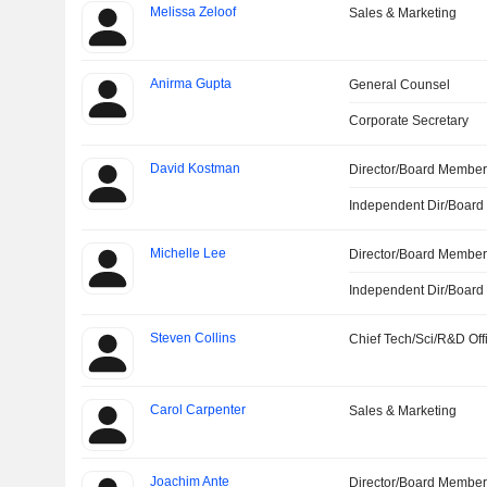
Melissa Zeloof
Sales & Marketing
Anirma Gupta
General Counsel
Corporate Secretary
David Kostman
Director/Board Membe
Independent Dir/Boar
Michelle Lee
Director/Board Membe
Independent Dir/Boar
Steven Collins
Chief Tech/Sci/R&D Off
Carol Carpenter
Sales & Marketing
Joachim Ante
Director/Board Membe