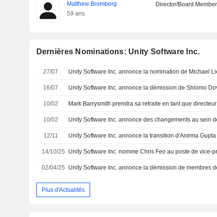
Matthew Bromberg
Director/Board Membe
59 ans
Dernières Nominations: Unity Software Inc.
27/07
16/07
10/02
10/02
12/11
14/10/25
02/04/25
Plus d'Actualités