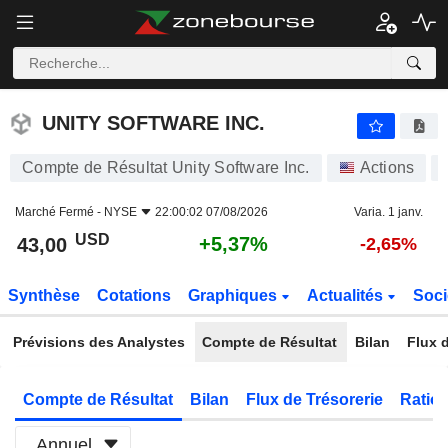
UNITY SOFTWARE INC.
43,00
$
+5,37%
UNITY SOFTWARE INC.
Compte de Résultat Unity Software Inc.
Actions
Marché Fermé -
NYSE
22:00:02 07/08/2026
Varia. 1 janv.
USD
+5,37%
43,00
-2,65%
Synthèse
Cotations
Graphiques
Actualités
Soci
Prévisions des Analystes
Compte de Résultat
Bilan
Flux d
Compte de Résultat
Bilan
Flux de Trésorerie
Ratios
Annuel