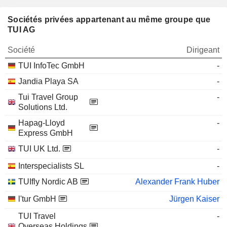
Sociétés privées appartenant au même groupe que
TUI AG
Société
Dirigeant
TUI InfoTec GmbH
-
Jandia Playa SA
-
Tui Travel Group
-
Solutions Ltd.
Hapag-Lloyd
-
Express GmbH
TUI UK Ltd.
-
Interspecialists SL
-
TUIfly Nordic AB
Alexander Frank Huber
l'tur GmbH
Jürgen Kaiser
TUI Travel
-
Overseas Holdings