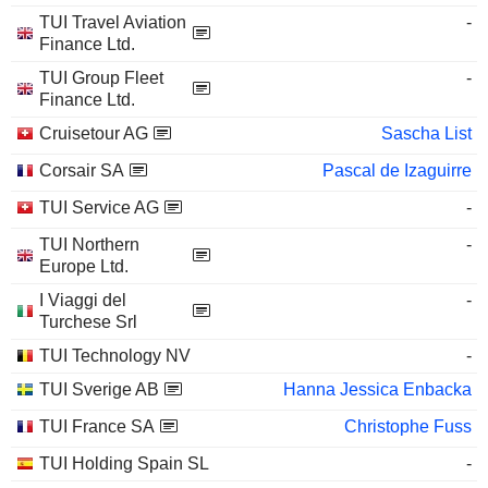
TUI Travel Aviation
-
Finance Ltd.
TUI Group Fleet
-
Finance Ltd.
Cruisetour AG
Sascha List
Corsair SA
Pascal de Izaguirre
TUI Service AG
-
TUI Northern
-
Europe Ltd.
I Viaggi del
-
Turchese Srl
TUI Technology NV
-
TUI Sverige AB
Hanna Jessica Enbacka
TUI France SA
Christophe Fuss
TUI Holding Spain SL
-