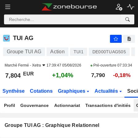
TUI AG
7,804
€
+1,04%
TUI AG
Groupe TUI AG
Action
L
TUI1
DE000TUAG505
Marché Fermé -
Xetra
17:39:47 05/08/2026
Pré-ouverture
07:33:34
EUR
+1,04%
7,804
7,790
-0,18%
Synthèse
Cotations
Graphiques
Actualités
Soci
Profil
Gouvernance
Actionnariat
Transactions d'initiés
Groupe TUI AG : Graphique Relationnel