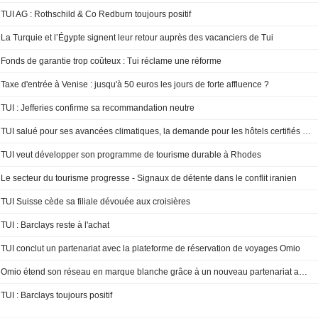
TUI AG : Rothschild & Co Redburn toujours positif
La Turquie et l’Égypte signent leur retour auprès des vacanciers de Tui
Fonds de garantie trop coûteux : Tui réclame une réforme
Taxe d'entrée à Venise : jusqu'à 50 euros les jours de forte affluence ?
TUI : Jefferies confirme sa recommandation neutre
TUI salué pour ses avancées climatiques, la demande pour les hôtels certifiés bondit
TUI veut développer son programme de tourisme durable à Rhodes
Le secteur du tourisme progresse - Signaux de détente dans le conflit iranien
TUI Suisse cède sa filiale dévouée aux croisières
TUI : Barclays reste à l'achat
TUI conclut un partenariat avec la plateforme de réservation de voyages Omio
Omio étend son réseau en marque blanche grâce à un nouveau partenariat avec TUI
TUI : Barclays toujours positif