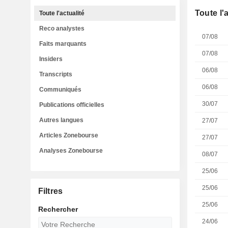
Toute l'
Toute l'actualité
Reco analystes
07/08
Faits marquants
07/08
Insiders
06/08
Transcripts
06/08
Communiqués
30/07
Publications officielles
Autres langues
27/07
Articles Zonebourse
27/07
Analyses Zonebourse
08/07
25/06
25/06
Filtres
25/06
Rechercher
24/06