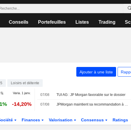
Conseils
Portefeuilles
Listes
Trading
Sc
Ajouter à une liste
Rapp
05
Loisirs et détente
 5j.
Varia. 1 janv.
07/08
TUI AG : JP Morgan favorable sur le dossier
61%
-14,20%
07/08
JPMorgan maintient sa recommandation à 'Surpondérer' sur Tui avec un objectif de 12,50 euros
Société
Finances
Valorisation
Consensus
Ratings