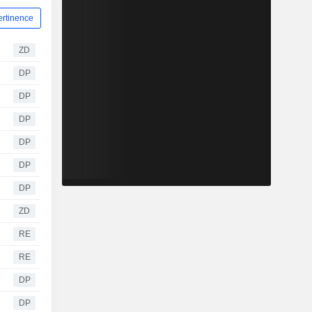
ertinence
ZD
DP
DP
DP
DP
DP
DP
ZD
RE
RE
DP
DP