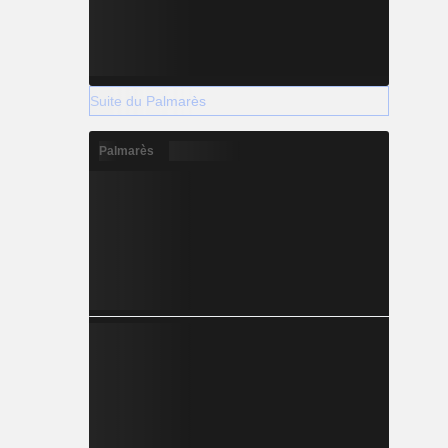
Suite du Palmarès
Palmarès