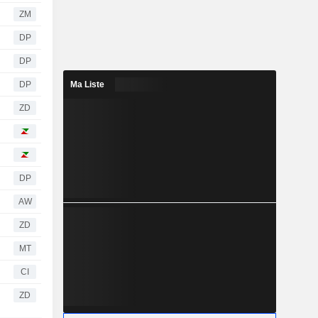
ZM
DP
DP
DP
Ma Liste
ZD
DP
AW
ZD
MT
CI
ZD