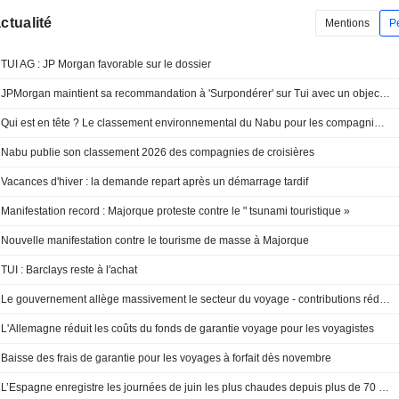
actualité
Mentions
P
TUI AG : JP Morgan favorable sur le dossier
JPMorgan maintient sa recommandation à 'Surpondérer' sur Tui avec un objectif de 12,50 euros
Qui est en tête ? Le classement environnemental du Nabu pour les compagnies de croisières
Nabu publie son classement 2026 des compagnies de croisières
Vacances d'hiver : la demande repart après un démarrage tardif
Manifestation record : Majorque proteste contre le " tsunami touristique »
Nouvelle manifestation contre le tourisme de masse à Majorque
TUI : Barclays reste à l'achat
Le gouvernement allège massivement le secteur du voyage - contributions réduites au fonds d’urgence
L'Allemagne réduit les coûts du fonds de garantie voyage pour les voyagistes
Baisse des frais de garantie pour les voyages à forfait dès novembre
L’Espagne enregistre les journées de juin les plus chaudes depuis plus de 70 ans