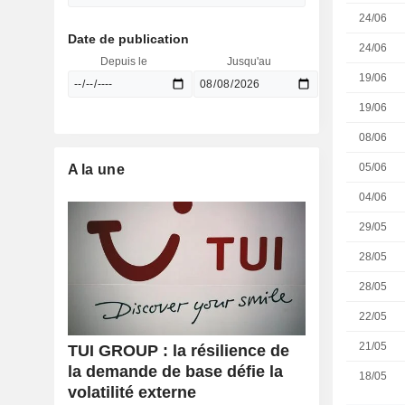
24/06
Date de publication
24/06
Depuis le
Jusqu'au
19/06
19/06
08/06
05/06
A la une
04/06
29/05
28/05
28/05
22/05
21/05
TUI GROUP : la résilience de
la demande de base défie la
18/05
volatilité externe