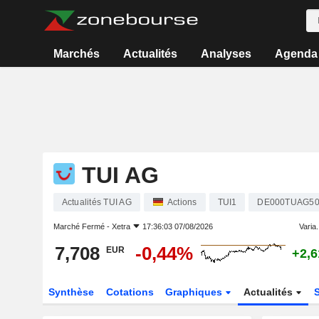
Marchés
Actualités
Analyses
Agenda
TUI AG
Actualités TUI AG
Actions
TUI1
DE000TUAG5
Marché Fermé -
Xetra
17:36:03 07/08/2026
Varia.
7,708
-0,44%
EUR
+2,
Synthèse
Cotations
Graphiques
Actualités