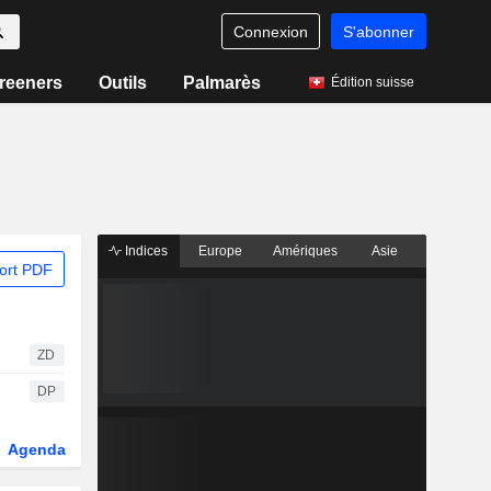
Connexion
S'abonner
reeners
Outils
Palmarès
Édition suisse
Indices
Europe
Amériques
Asie
ort PDF
ZD
DP
Agenda
Secteur
Dérivés
Fonds et ETFs