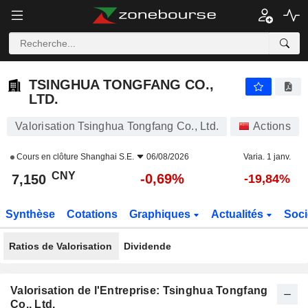
TSINGHUA TONGFANG CO., LTD.
7,150
¥
-0,69%
TSINGHUA TONGFANG CO.,
LTD.
Valorisation Tsinghua Tongfang Co., Ltd.
Actions
Cours en clôture
Shanghai S.E.
06/08/2026
Varia. 1 janv.
CNY
-0,69%
7,150
-19,84%
Synthèse
Cotations
Graphiques
Actualités
Soci
Ratios de Valorisation
Dividende
Valorisation de l'Entreprise: Tsinghua Tongfang
Co., Ltd.