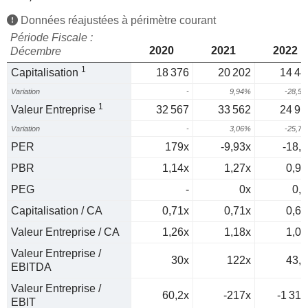
Données réajustées à périmètre courant
Période Fiscale :
2020
2021
2022
Décembre
1
Capitalisation
18 376
20 202
14 44
Variation
-
9,94%
-28,5
1
Valeur Entreprise
32 567
33 562
24 91
Variation
-
3,06%
-25,7
PER
179x
-9,93x
-18,7
PBR
1,14x
1,27x
0,97
PEG
-
0x
0,3
Capitalisation / CA
0,71x
0,71x
0,61
Valeur Entreprise / CA
1,26x
1,18x
1,05
Valeur Entreprise /
30x
122x
43,7
EBITDA
Valeur Entreprise /
60,2x
-217x
-1 318
EBIT