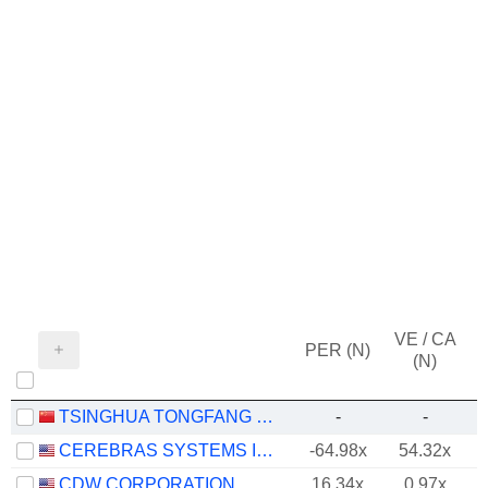
VE / CA
PER (N)
(N)
TSINGHUA TONGFANG CO., LTD.
-
-
CEREBRAS SYSTEMS INC.
-64.98x
54.32x
-
CDW CORPORATION
16.34x
0.97x