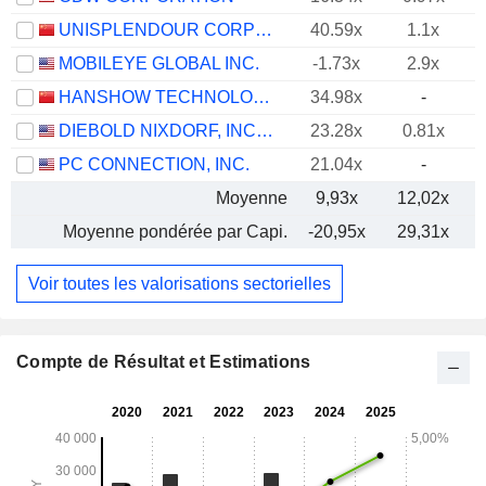
UNISPLENDOUR CORPORATION LIMITED
40.59x
1.1x
MOBILEYE GLOBAL INC.
-1.73x
2.9x
HANSHOW TECHNOLOGY CO., LTD.
34.98x
-
DIEBOLD NIXDORF, INCORPORATED
23.28x
0.81x
PC CONNECTION, INC.
21.04x
-
Moyenne
9,93x
12,02x
-
Moyenne pondérée par Capi.
-20,95x
29,31x
-
Voir toutes les valorisations sectorielles
Compte de Résultat et Estimations