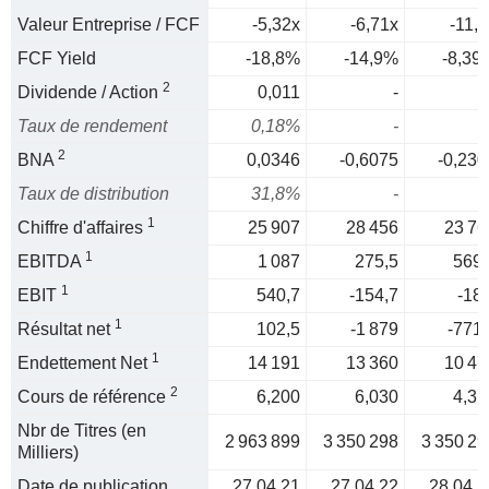
Valeur Entreprise / FCF
-5,32x
-6,71x
-11,9
FCF Yield
-18,8%
-14,9%
-8,39
2
Dividende / Action
0,011
-
Taux de rendement
0,18%
-
2
BNA
0,0346
-0,6075
-0,230
Taux de distribution
31,8%
-
1
Chiffre d'affaires
25 907
28 456
23 76
1
EBITDA
1 087
275,5
569,
1
EBIT
540,7
-154,7
-18,
1
Résultat net
102,5
-1 879
-771,
1
Endettement Net
14 191
13 360
10 47
2
Cours de référence
6,200
6,030
4,31
Nbr de Titres (en
2 963 899
3 350 298
3 350 29
Milliers)
Date de publication
27.04.21
27.04.22
28.04.2