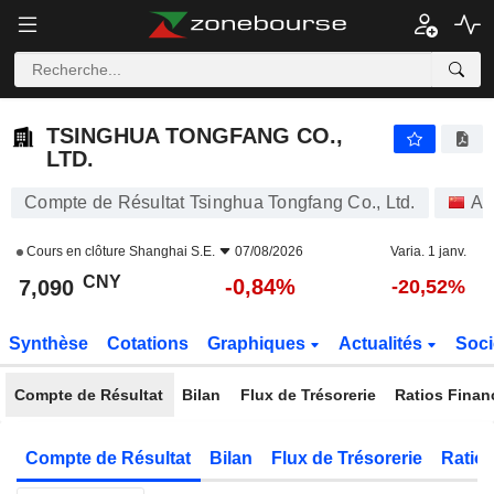
TSINGHUA TONGFANG CO., LTD.
7,090
¥
-0,84%
TSINGHUA TONGFANG CO.,
LTD.
Compte de Résultat Tsinghua Tongfang Co., Ltd.
Ac
Cours en clôture
Shanghai S.E.
07/08/2026
Varia. 1 janv.
CNY
-0,84%
7,090
-20,52%
Synthèse
Cotations
Graphiques
Actualités
Soci
Compte de Résultat
Bilan
Flux de Trésorerie
Ratios Finan
Compte de Résultat
Bilan
Flux de Trésorerie
Ratios