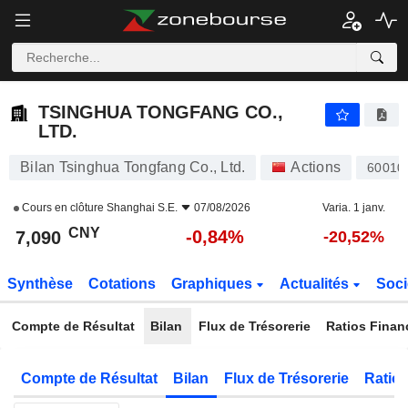
TSINGHUA TONGFANG CO., LTD.
7,090
¥
-0,84%
TSINGHUA TONGFANG CO.,
LTD.
Bilan Tsinghua Tongfang Co., Ltd.
Actions
60010
Cours en clôture
Shanghai S.E.
07/08/2026
Varia. 1 janv.
CNY
-0,84%
7,090
-20,52%
Synthèse
Cotations
Graphiques
Actualités
Soci
Compte de Résultat
Bilan
Flux de Trésorerie
Ratios Finan
Compte de Résultat
Bilan
Flux de Trésorerie
Ratios