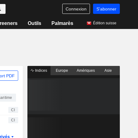
Connexion
S'abonner
reeners
Outils
Palmarès
Édition suisse
Indices
Europe
Amériques
Asie
ort PDF
aritime
CI
CI
rivés