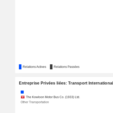
SUNEVISION HOLDINGS LTD.
SUN HUNG KAI & CO. LIMITED
WONG'S INTERNATIONAL HOLDINGS LIMITED
ASIA FINANCIAL HOLDINGS LIMITED
REGAL HOTELS INTERNATIONAL HOLDINGS LIMITED
Relations Actives
Relations Passées
TAI SANG LAND DEVELOPMENT LIMITED
Entreprise Privées liées: Transport Internationa
WING TAI PROPERTIES LIMITED
PALIBURG HOLDINGS LIMITED
The Kowloon Motor Bus Co. (1933) Ltd.
Other Transportation
CENTURY CITY INTERNATIONAL HOLDINGS LIMITED
MOS HOUSE GROUP LIMITED