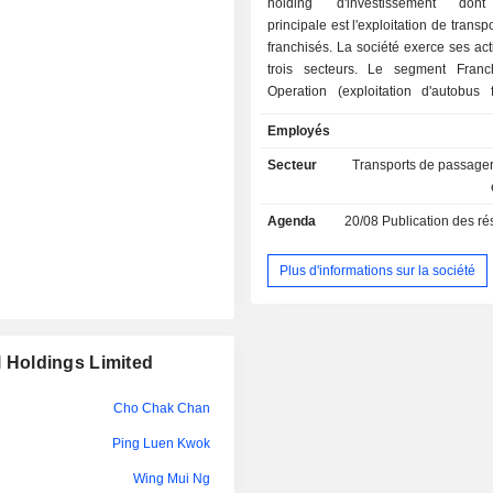
holding d'investissement dont l
Ping Luen Kwok
principale est l'exploitation de transp
Wing Yui Cheung
franchisés. La société exerce ses act
trois secteurs. Le segment Fran
Yuk Lun Fung
Operation (exploitation d'autobus f
s'occupe de la fourniture de se
Kai Wang Kwok
Employés
transport public franchisés. Le sec
détention et de l'aménagement
Chi Chun Au Yang
Secteur
Transports de passagers
immobiliers se consacre à la déte
Ka Cheung Li
l'aménagement de biens non résiden
Agenda
20/08
Publication des résultat
autres segments s'engagent dans la 
Chi Chun Au Yang
de services de transport non fran
fourniture de services de 
Plus d'informations sur la société
Wing Mui Ng
transfrontalières.
Wing Yui Cheung
l Holdings Limited
Ping Luen Kwok
Cho Chak Chan
Wing Mui Ng
Ping Luen Kwok
Wing Mui Ng
Wing Mui Ng