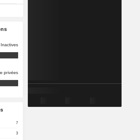
ons
Inactives
se privées
es
7
3