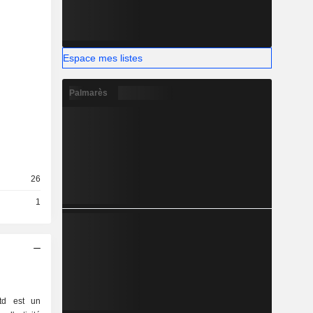
Espace mes listes
Palmarès
26
1
Ltd est un