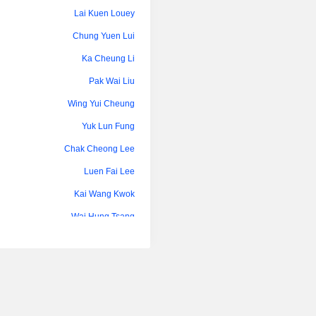
Chun Tak Hui
Lai Kuen Louey
Chung Yuen Lui
Ka Cheung Li
Pak Wai Liu
Wing Yui Cheung
Yuk Lun Fung
Chak Cheong Lee
Luen Fai Lee
Kai Wang Kwok
Wai Hung Tsang
Po Kwan Lung
Siu Cheung Ma
Lana Woo
Ka Cheung Li