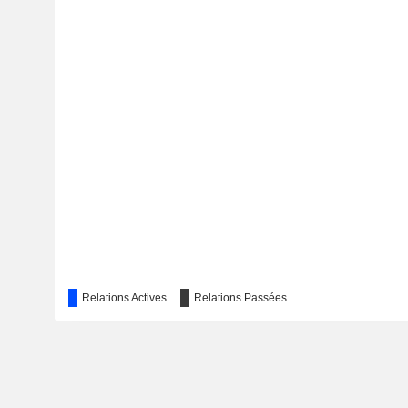
Relations Actives
Relations Passées
The Hong Kong Institute of Chartered Secretaries