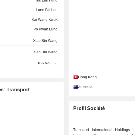
Yuk Lun Fung
Luen Fai Lee
Kai Wang Kwok
Po Kwan Lung
Xiao Bin Wang
Xiao Bin Wang
Pak Wai Liu
G LIMITED
Wai Hung Tsang
Hong Kong
Ping Luen Kwok
Australie
es: Transport
Ka Cheung Li
Wing Yui Cheung
Profil Société
Yuk Lun Fung
Chik Yee Leung
Transport International Holdings 