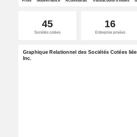
Profil
Gouvernance
Actionnariat
Transactions d'initiés
G
45
16
Sociétés cotées
Entreprise privées
Graphique Relationnel des Sociétés Cotées lié
Inc.