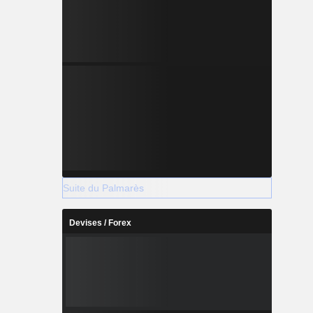
rt ELG, le
phase de
raitement
structures
propriété
0 hectares.
Suite du Palmarès
Devises / Forex