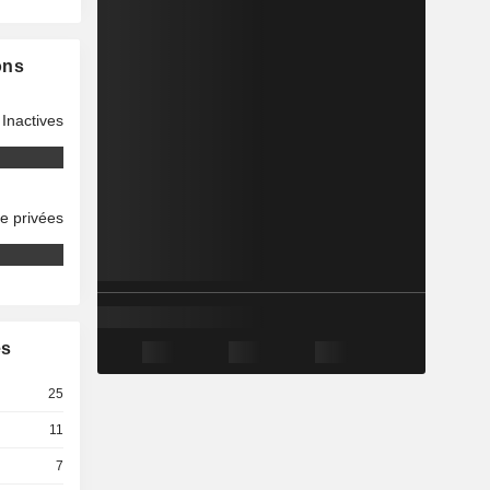
ons
Inactives
se privées
es
25
11
7