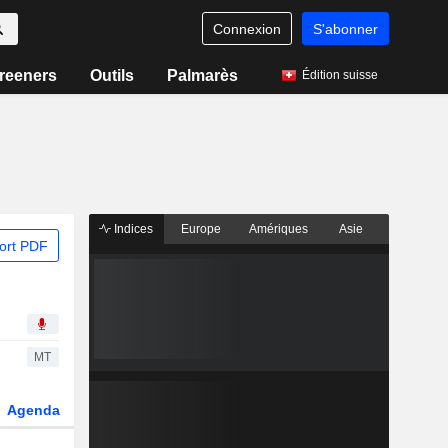
Connexion
S'abonner
reeners
Outils
Palmarès
Édition suisse
Indices
Europe
Amériques
Asie
ort PDF
MT
Agenda
Secteur
Dérivés
Fonds et ETFs