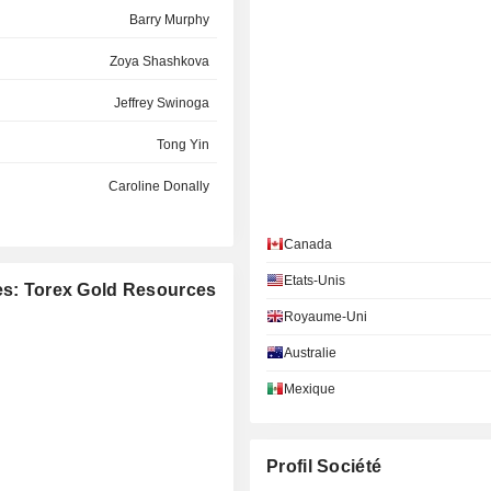
Barry Murphy
Zoya Shashkova
Jeffrey Swinoga
Tong Yin
Caroline Donally
Michael Murphy
Canada
Bindu Satyajit
Etats-Unis
ées: Torex Gold Resources
Gertjan Bekkers
Royaume-Uni
Brian Bayley
Australie
Donn Burchill
Mexique
Sandra Lee
Jacques Perron
Profil Société