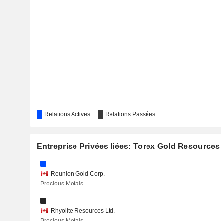
LIBERTY GOLD CORP.
APOLLO SILVER CORP.
THE MOSAIC COMPANY
INTEGRA RESOURCES CORP.
MCEWEN INC.
TRILOGY METALS INC.
Relations Actives
NICKEL INDUSTRIES LIMITED
Relations Passées
SPC NICKEL CORP.
Entreprise Privées liées: Torex Gold Resources 
ALAMOS GOLD INC.
TRIFECTA GOLD LTD.
Reunion Gold Corp.
Precious Metals
SCANDIUM CANADA LTD.
EQUINOX GOLD CORP.
Rhyolite Resources Ltd.
Precious Metals