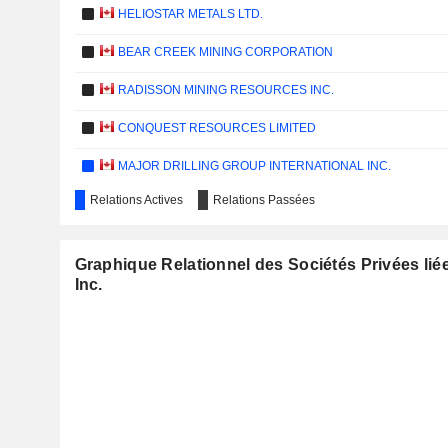
HELIOSTAR METALS LTD.
BEAR CREEK MINING CORPORATION
RADISSON MINING RESOURCES INC.
CONQUEST RESOURCES LIMITED
MAJOR DRILLING GROUP INTERNATIONAL INC.
Relations Actives
Relations Passées
GLOBAL BATTERY METALS LTD.
DISCOVERY MINING LTD.
Graphique Relationnel des Sociétés Privées li
Inc.
MONITOR VENTURES INC.
FRANCO-NEVADA CORPORATION