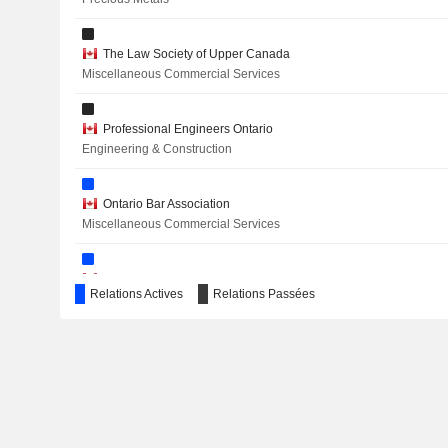
CABRAL GOLD INC.
STANDARD URANIUM LTD.
The Law Society of Upper Canada
Miscellaneous Commercial Services
NERVGEN PHARMA CORP.
G MINING VENTURES CORP.
Professional Engineers Ontario
Engineering & Construction
ARIZONA METALS CORP.
ZEROSTACK CORP.
Ontario Bar Association
Miscellaneous Commercial Services
TRIPLE FLAG PRECIOUS METALS CORP.
MOON RIVER MOLY LTD.
Chartered Professional Accountants of Ontario
Relations Actives
Relations Passées
Miscellaneous Commercial Services
KUYA SILVER CORPORATION
JABBO CAPITAL CORP.
Institute of Corporate Directors
Miscellaneous Commercial Services