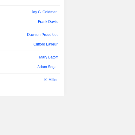
ELG, ainsi que la mine à ciel ouve
Jonathan Gilligan
gisement souterrain EPO en 
Jay G. Goldman
développement, une usine de t
Zoya Shashkova
entièrement intégrée et les infra
Frank Davis
connexes. Batopilas est une 
Brian Bayley
d’exploration qui couvre environ 3 55
Dawson Proudfoot
David Fennell
Clifford Lafleur
Jacques Perron
Mary Batoff
Dany Vaiman
Adam Segal
Elizabeth Wademan
K. Miller
Tong Yin
Andrew Gottwald
Andres Recalde
Tong Yin
Sheila Magallon
Andrew Snowden
Brian Bayley
Bill Shaver
Sandra Lee
Frank Davis