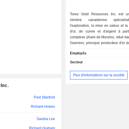
Jonathan Gilligan
Steven Thomas
Torex Gold Resources Inc. est u
minière canadienne spéciali
Jody Kuzenko
l'exploration, la mise en valeur et la
d'or, de cuivre et d'argent à par
Clifford Lafleur
complexe phare de Morelos, situé dan
Guerrero, principal producteur d'or 
Bill Shaver
La société détient également le projet
Employés
argentifère Los Reyes, à un stade a
Serafino Giardini
l'État de Sinaloa, au Mexique, a
Secteur
portefeuille de propriétés d'explor
James Crombie
stade précoce, notamment les projet
Plus d'informations sur la société
et Guigui dans l'État de Chihuahua, 
Bill Shaver
et les projets Gryphon et Medicine S
Inc.
le Nevada, aux États-Unis. Sa 
Serafino Giardini
Morelos, détenue à 100 % au Mexiqu
Fred Stanford
sur environ 29 000 hectares au 
Rosalie Moore
ceinture aurifère très prometteuse d
Richard Howes
Jeffrey Swinoga
à 180 kilomètres au sud-ouest de 
propriété abrite le complexe Mo
Sandra Lee
Jason Simpson
comprend les mines souterraines Med
Richard Graham