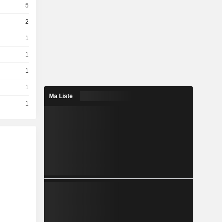
5
2
1
1
1
1
Ma Liste
1