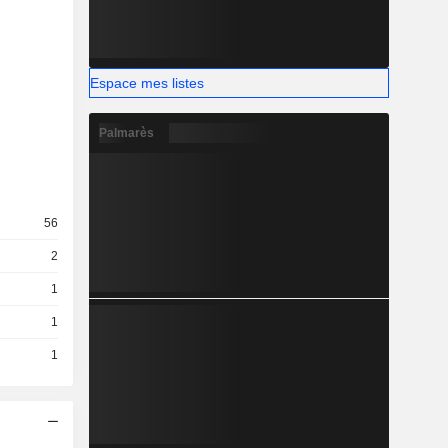
Espace mes listes
Palmarès
56
2
1
1
1