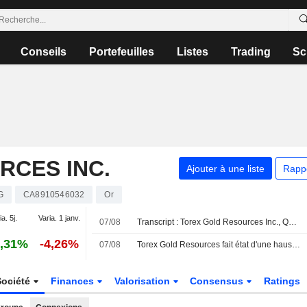
Conseils
Portefeuilles
Listes
Trading
Sc
RCES INC.
Ajouter à une liste
Rapp
G
CA8910546032
Or
ia. 5j.
Varia. 1 janv.
07/08
Transcript : Torex Gold Resources Inc., Q2 2026 Earnings Call, Aug 07, 2026
,31%
-4,26%
07/08
Torex Gold Resources fait état d'une hausse de son bénéfice net ajusté au deuxième trimestre sur un an
Société
Finances
Valorisation
Consensus
Ratings