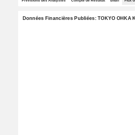
Prévisions des Analystes
Compte de Résultat
Bilan
Flux d
Données Financières Publiées: TOKYO OHKA 