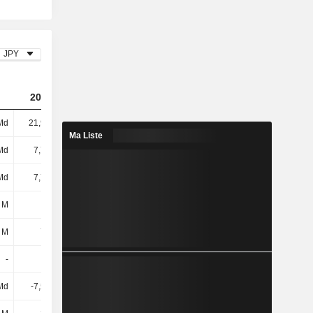
JPY
2023
2024
2025
Md
21,92 Md
35,16 Md
50,29 Md
Ma Liste
Md
7,71 Md
8,33 Md
8,81 Md
Md
7,71 Md
8,33 Md
8,81 Md
 M
-71 M
100 M
636 M
 M
734 M
-508 M
-245 M
-
-6 M
116 M
-471 M
Md
-7,56 Md
-4,39 Md
-10,41 Md