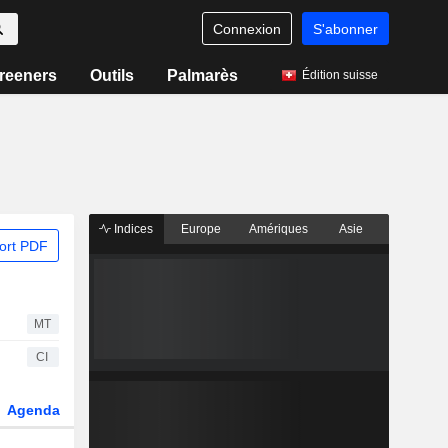
Connexion
S'abonner
reeners
Outils
Palmarès
Édition suisse
Indices
Europe
Amériques
Asie
ort PDF
MT
CI
Agenda
Secteur
Dérivés
Fonds et ETFs