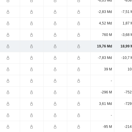
-6,05 Md
-858
-2,83 Md
-7,51 
4,52 Md
1,87 
760 M
-3,68 
19,76 Md
18,99 
-7,83 Md
-10,7 
39 M
10
-
-296 M
-752
3,61 Md
-729
-
-95 M
-214