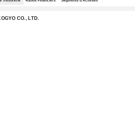
e Trésorerie
Ratios Financiers
Segments d'Activités
KOGYO CO., LTD.