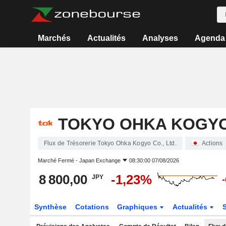
Marchés
Actualités
Analyses
Agenda
TOKYO OHKA KOGYO 
Flux de Trésorerie Tokyo Ohka Kogyo Co., Ltd.
Actions
Marché Fermé -
Japan Exchange
08:30:00 07/08/2026
8 800,00
-1,23%
JPY
Synthèse
Cotations
Graphiques
Actualités