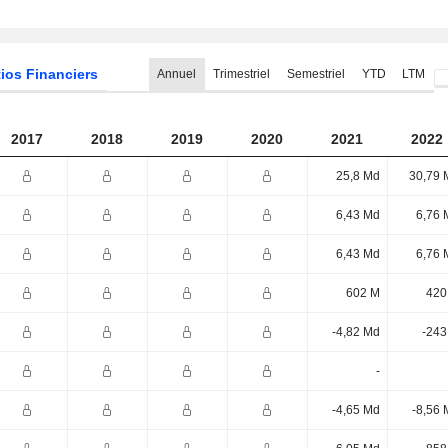
ios Financiers
Annuel
Trimestriel
Semestriel
YTD
LTM
2017
2018
2019
2020
2021
2022
25,8 Md
30,79 
6,43 Md
6,76 
6,43 Md
6,76 
602 M
420
-4,82 Md
-243
-
-4,65 Md
-8,56 