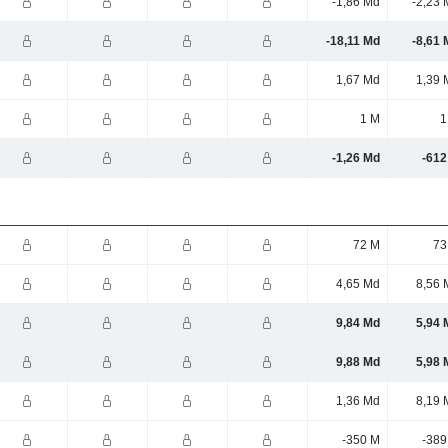
-1,86 Md
-2,23 
-18,11 Md
-8,61 
1,67 Md
1,39 
1 M
1
-1,26 Md
-612
72 M
73
4,65 Md
8,56 
9,84 Md
5,94 
9,88 Md
5,98 
1,36 Md
8,19 
-350 M
-389