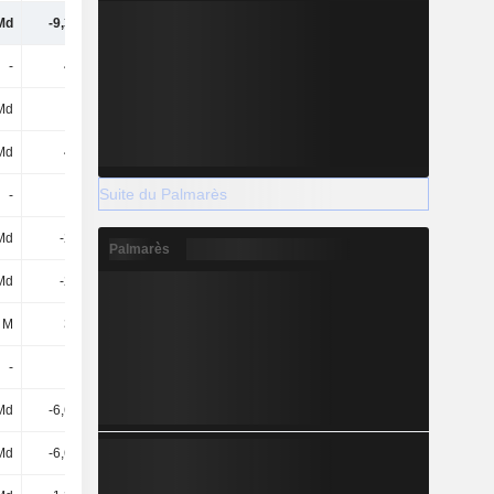
Md
-9,38 Md
-2,73 Md
-25,29 Md
-
482 M
520 M
366 M
Md
-
-
20 Md
Md
482 M
520 M
20,37 Md
Suite du Palmarès
-
-
-520 M
-513 M
Md
-222 M
-
-3,9 Md
Palmarès
Md
-222 M
-520 M
-4,41 Md
 M
316 M
927 M
-
-
-2 M
-5,52 Md
-44 M
Md
-6,63 Md
-7 Md
-8,27 Md
Md
-6,63 Md
-7 Md
-8,27 Md