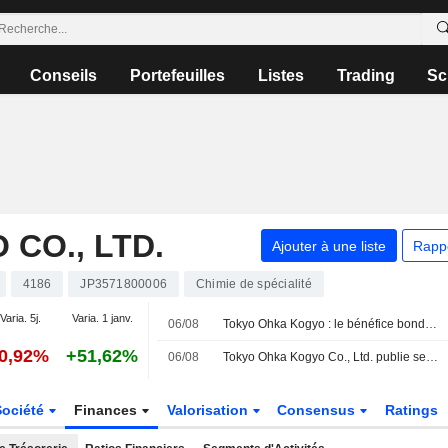
Conseils
Portefeuilles
Listes
Trading
Sc
CO., LTD.
Ajouter à une liste
Rapp
4186
JP3571800006
Chimie de spécialité
Varia. 5j.
Varia. 1 janv.
06/08
Tokyo Ohka Kogyo : le bénéfice bondit de 50 % au premier semestre ; versement d'un dividende intérimaire
-0,92%
+51,62%
06/08
Tokyo Ohka Kogyo Co., Ltd. publie ses résultats pour le premier semestre clos le 30 juin 2026
Société
Finances
Valorisation
Consensus
Ratings