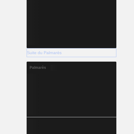
Suite du Palmarès
Palmarès