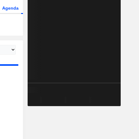
Agenda
Secteur
Dérivés
Fonds et ETFs