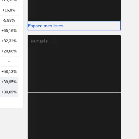
+29,92%
24
+16,8%
9
-5,89%
8
Espace mes listes
+65,16%
12
+82,31%
2
Palmarès
+20,66%
2
-
-
+58,13%
7
+39,95%
12
+30,69%
18