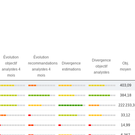
Évolution
Évolution
Divergence
objectif
recommandations
Divergence
Obj.
objectif
analystes 4
analystes 4
estimations
moyen
analystes
mois
mois
403,09
384,18
222 233,3
33,12
14,99