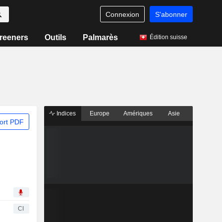
Connexion
S'abonner
reeners
Outils
Palmarès
Édition suisse
Indices
Europe
Amériques
Asie
ort PDF
CI