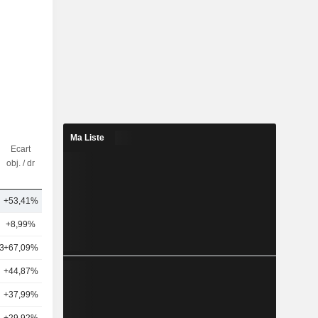
Ma Liste
Ecart
Nbr
obj. / dr
d'analystes
+53,41%
12
+8,99%
19
3
+67,09%
30
+44,87%
6
+37,99%
12