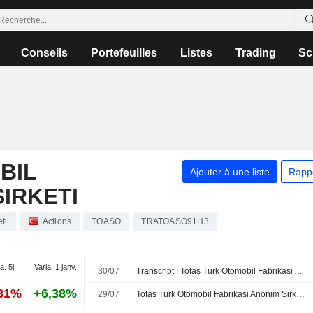
Conseils
Portefeuilles
Listes
Trading
Sc
BIL
Ajouter à une liste
Rapp
SIRKETI
ti
Actions
TOASO
TRATOASO91H3
a. 5j.
Varia. 1 janv.
30/07
Transcript : Tofas Türk Otomobil Fabrikasi Anonim Sirketi, H1 2026 Earnings Call, Jul 30, 2026
,31%
+6,38%
29/07
Tofas Türk Otomobil Fabrikasi Anonim Sirketi publie ses résultats pour le deuxième trimestre et le premier semestre clos le 30 juin 2026