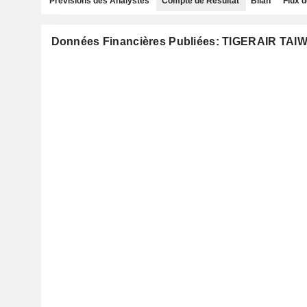
Prévisions des Analystes
Compte de Résultat
Bilan
Flux d
Données Financières Publiées: TIGERAIR TAIW