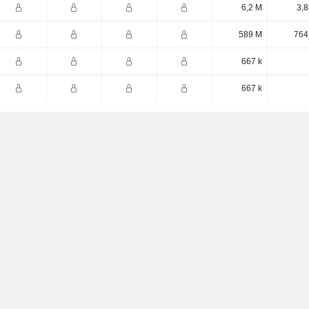
6,2 M
3,8
589 M
764
667 k
667 k