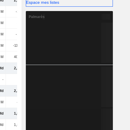
Md
2,37 Md
3,67 Md
3,21 Md
Espace mes listes
 M
-244 M
-298 M
-331 M
Palmarès
 M
134 M
316 M
395 M
 M
-109 M
18,17 M
64,16 M
 M
-11,03 M
-227 M
-226 M
 M
40,03 M
39,29 M
45,29 M
Md
2,29 Md
3,51 Md
3,09 Md
-
-
-
-4,06 M
Md
2,29 Md
3,51 Md
3,09 Md
 M
461 M
734 M
620 M
Md
1,83 Md
2,77 Md
2,47 Md
Md
1,83 Md
2,77 Md
2,47 Md