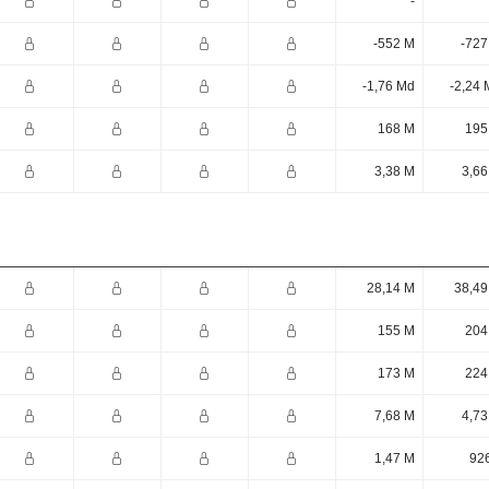
-
-552 M
-727
-1,76 Md
-2,24 
168 M
195
3,38 M
3,66
28,14 M
38,49
155 M
204
173 M
224
7,68 M
4,73
1,47 M
926