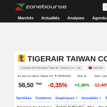
Marchés
Actualités
Analyses
Agenda
TIGERAIR TAIWAN CO
Compte de Résultat Tigerair Taiwan Co., Ltd.
Actions
Cours en clôture
Taiwan S.E.
06/08/2026
Varia. 5j.
Varia. 1 jan
56,50
-0,35%
TWD
+2,36%
-12,4
Synthèse
Cotations
Graphiques
Actualités