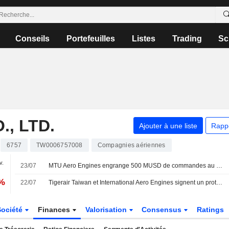
Conseils
Portefeuilles
Listes
Trading
Sc
., LTD.
Ajouter à une liste
Rapp
6757
TW0006757008
Compagnies aériennes
v.
23/07
MTU Aero Engines engrange 500 MUSD de commandes au salon de Farnborough
0%
22/07
Tigerair Taiwan et International Aero Engines signent un protocole d'accord pour la maintenance des moteurs
Société
Finances
Valorisation
Consensus
Ratings