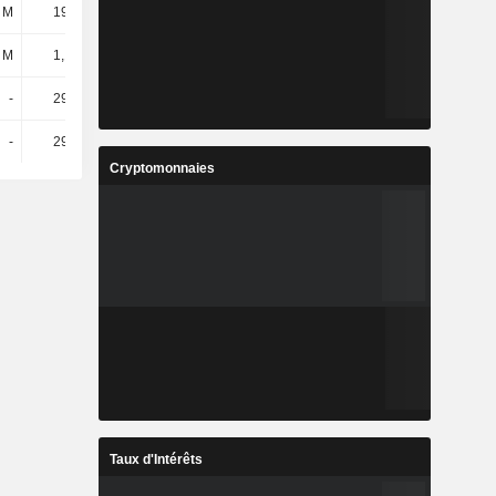
 M
19,54 M
4,11 M
9,69 M
 M
1,13 Md
1,49 Md
1,97 Md
-
29,28 M
61,21 M
-
-
29,28 M
61,21 M
-
Cryptomonnaies
Taux d'Intérêts