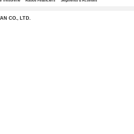
e Trésorerie
Ratios Financiers
Segments d'Activités
AN CO., LTD.