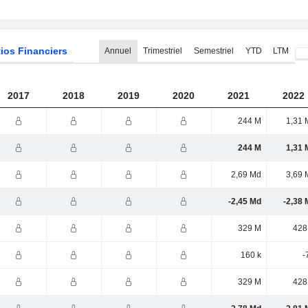
ios Financiers
Annuel
Trimestriel
Semestriel
YTD
LTM
2017
2018
2019
2020
2021
2022
244 M
1,31 
244 M
1,31 
2,69 Md
3,69 
-2,45 Md
-2,38 
329 M
428
160 k
-
329 M
428