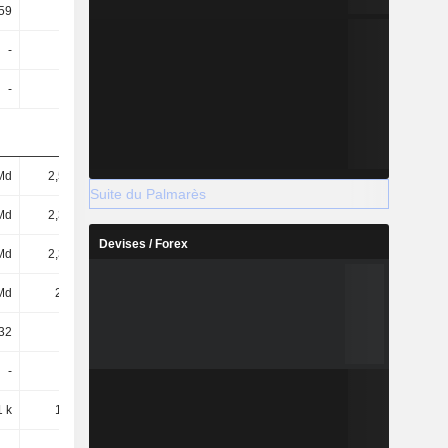
,59
3,34
4,86
4,2
-
-
6,05
-
-
-
-
112,69
Md
2,58 Md
3,85 Md
3,51 Md
Suite du Palmarès
Md
2,38 Md
3,69 Md
3,22 Md
Devises / Forex
Md
2,37 Md
3,67 Md
3,21 Md
Md
2,6 Md
3,86 Md
3,52 Md
32
20,16
20,93
20,07
-
-
-
-
1 k
1,28 M
-310 k
567 M