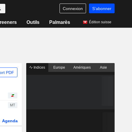
Connexion
S'abonner
reeners
Outils
Palmarès
Édition suisse
Indices
Europe
Amériques
Asie
ort PDF
MT
Agenda
Secteur