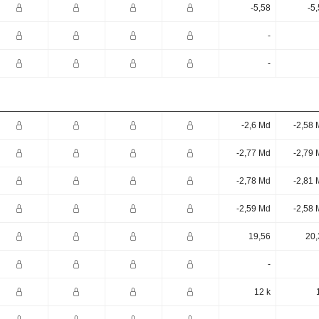
-5,58
-5
-
-
-2,6 Md
-2,58 
-2,77 Md
-2,79 
-2,78 Md
-2,81 
-2,59 Md
-2,58 
19,56
20,
-
12 k