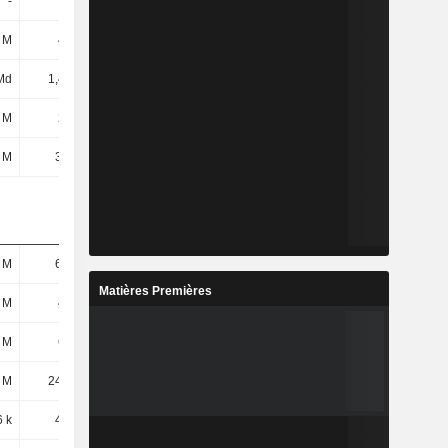
-
-
-
-
 M
460 M
734 M
52,92 M
Md
1,43 Md
2,19 Md
1,93 Md
 M
210 M
292 M
328 M
 M
3,21 M
3,7 M
6,1 M
 M
67,6 M
117 M
103 M
Matières Premières
 M
448 M
573 M
627 M
 M
621 M
895 M
841 M
 M
24,45 M
5,71 M
13,82 M
 k
4,91 M
1,6 M
4,12 M