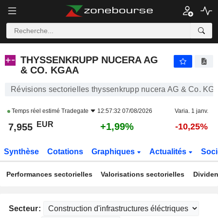
THYSSENKRUPP NUCERA AG & CO. KGAA
7,955
€
+1,99%
THYSSENKRUPP NUCERA AG
& CO. KGAA
Révisions sectorielles thyssenkrupp nucera AG & Co. KG
Temps réel estimé
Tradegate
12:57:32 07/08/2026
Varia. 1 janv.
EUR
+1,99%
7,955
-10,25%
Synthèse
Cotations
Graphiques
Actualités
Soci
Performances sectorielles
Valorisations sectorielles
Dividen
Secteur: