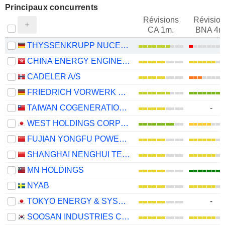
Principaux concurrents
Révisions
Révision
CA 1m.
BNA 4m
THYSSENKRUPP NUCERA AG & CO. KGAA
CHINA ENERGY ENGINEERING CORPORATION LIMITED
CADELER A/S
FRIEDRICH VORWERK GROUP SE
TAIWAN COGENERATION CORPORATION
-
WEST HOLDINGS CORPORATION
FUJIAN YONGFU POWER ENGINEERING CO.,LTD.
SHANGHAI NENGHUI TECHNOLOGY CO.,LTD.
MN HOLDINGS
NYAB
TOKYO ENERGY & SYSTEMS INC.
-
SOOSAN INDUSTRIES CO., LTD.