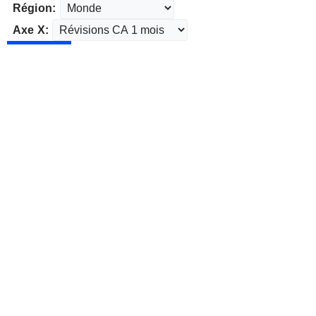
Région:
Axe X: