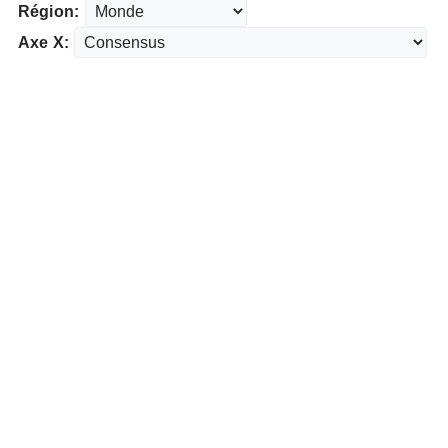
Région:
Axe X: