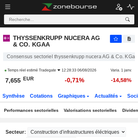
THYSSENKRUPP NUCERA AG & CO. KGAA
7,655
€
-0,71%
THYSSENKRUPP NUCERA AG
& CO. KGAA
Consensus sectoriel thyssenkrupp nucera AG & Co. KGa
Temps réel estimé
Tradegate
12:28:33 06/08/2026
Varia. 1 janv.
EUR
-0,71%
7,655
-14,58%
Synthèse
Cotations
Graphiques
Actualités
Soci
Performances sectorielles
Valorisations sectorielles
Dividen
Secteur: