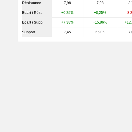
Résistance
7,98
7,98
8,
Ecart / Rés.
+0,25%
+0,25%
-8,
Ecart / Supp.
+7,38%
+15,86%
+12
Support
7,45
6,905
7,