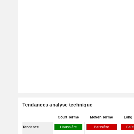
Tendances analyse technique
Court Terme
Moyen Terme
Long 
Tendance
Haussière
Baissière
Bais