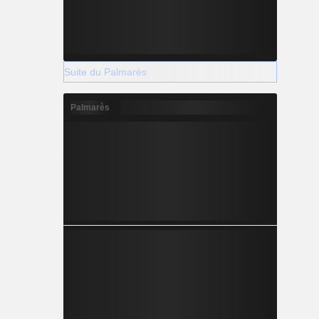
Suite du Palmarès
Palmarès