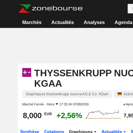
Marchés
Actualités
Analyses
Agenda
THYSSENKRUPP NUC
KGAA
Graphiques thyssenkrupp nucera AG & Co. KGaA
Actio
Marché Fermé -
Xetra
17:35:34 07/08/2026
Aprè
8,000
+2,56%
EUR
7,9
Synthèse
Cotations
Graphiques
Actualités