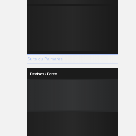
Suite du Palmarès
Devises / Forex