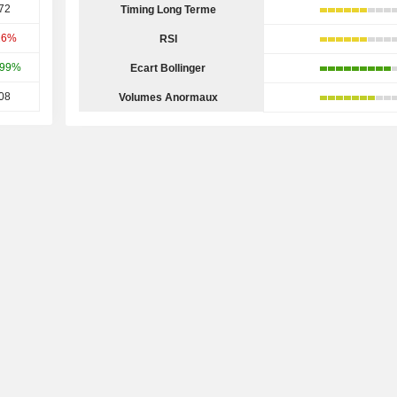
72
Timing Long Terme
26%
RSI
,99%
Ecart Bollinger
08
Volumes Anormaux