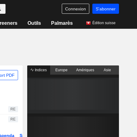
Connexion
S'abonner
reeners
Outils
Palmarès
Édition suisse
Indices
Europe
Amériques
Asie
ort PDF
RE
RE
Agenda
Secteur
Dérivés