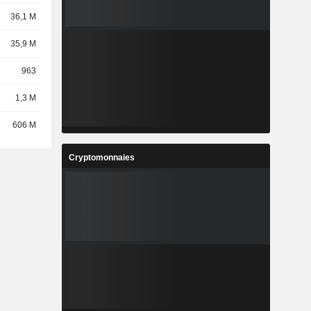
36,1 M
35,9 M
963
1,3 M
606 M
Cryptomonnaies