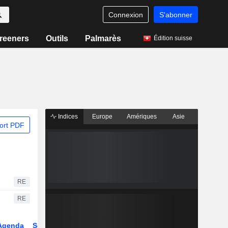
Connexion
S'abonner
reeners
Outils
Palmarès
Édition suisse
Indices
Europe
Amériques
Asie
ort PDF
RE
RE
Agenda
Secteur
Dérivés