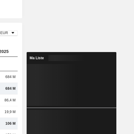
EUR
2025
Ma Liste
684 M
684 M
86,4 M
19,9 M
106 M