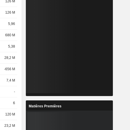
126 M
126 M
5,96
680 M
5,38
28,2 M
-656 M
7,4 M
-
6
Matières Premières
120 M
23,2 M