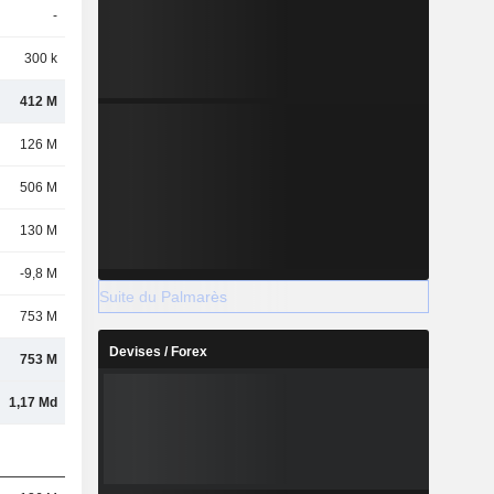
-
300 k
412 M
126 M
506 M
130 M
-9,8 M
Suite du Palmarès
753 M
Devises / Forex
753 M
1,17 Md