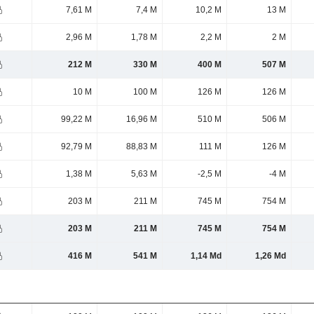
7,61 M
7,4 M
10,2 M
13 M
2,96 M
1,78 M
2,2 M
2 M
212 M
330 M
400 M
507 M
10 M
100 M
126 M
126 M
99,22 M
16,96 M
510 M
506 M
92,79 M
88,83 M
111 M
126 M
1,38 M
5,63 M
-2,5 M
-4 M
203 M
211 M
745 M
754 M
203 M
211 M
745 M
754 M
416 M
541 M
1,14 Md
1,26 Md