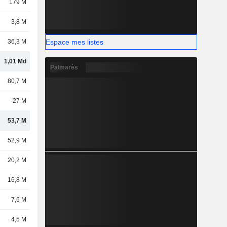
179 M
3,8 M
Espace mes listes
36,3 M
1,01 Md
Palmarès
80,7 M
-27 M
53,7 M
52,9 M
20,2 M
16,8 M
7,6 M
4,5 M