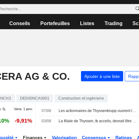
Conseils
Portefeuilles
Listes
Trading
Sc
ERA AG & CO.
Ajouter à une liste
Rapp
NCH2
DE000NCA0001
Construction et ingénierie
. 5j.
Varia. 1 janv.
07/08
Les actionnaires de Thyssenkrupp ouvrent la voie à l'introduction en bourse de tk accelis
10%
-9,91%
03/08
La filiale de Thyssen, tk accelis, devrait être introduite en Bourse à l’automne
Société
Finances
Valorisation
Consensus
Ratings