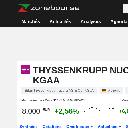
Marchés
Actualités
Analyses
Agenda
THYSSENKRUPP NUC
KGAA
Bilan thyssenkrupp nucera AG & Co. KGaA
Actions
Marché Fermé -
Xetra
17:35:34 07/08/2026
Varia
8,000
+2,56%
EUR
+6,
Synthèse
Cotations
Graphiques
Actualités