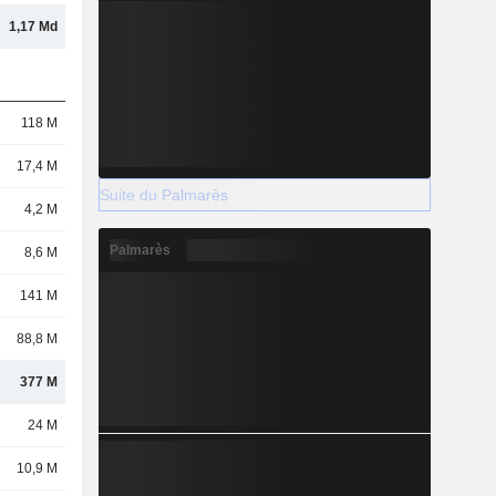
1,17 Md
118 M
17,4 M
Suite du Palmarès
4,2 M
Palmarès
8,6 M
141 M
88,8 M
377 M
24 M
10,9 M