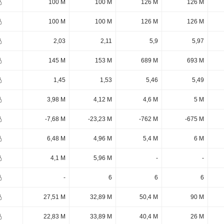
100 M
100 M
126 M
126 M
100 M
100 M
126 M
126 M
2,03
2,11
5,9
5,97
145 M
153 M
689 M
693 M
1,45
1,53
5,46
5,49
3,98 M
4,12 M
4,6 M
5 M
-7,68 M
-23,23 M
-762 M
-675 M
6,48 M
4,96 M
5,4 M
6 M
4,1 M
5,96 M
-
-
-
6
6
6
27,51 M
32,89 M
50,4 M
90 M
22,83 M
33,89 M
40,4 M
26 M