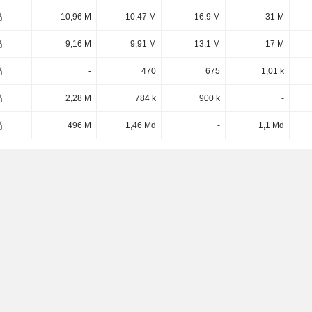
10,96 M
10,47 M
16,9 M
31 M
9,16 M
9,91 M
13,1 M
17 M
-
470
675
1,01 k
2,28 M
784 k
900 k
-
496 M
1,46 Md
-
1,1 Md