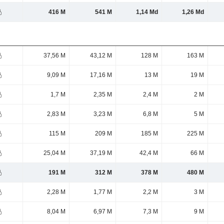
416 M
541 M
1,14 Md
1,26 Md
37,56 M
43,12 M
128 M
163 M
9,09 M
17,16 M
13 M
19 M
1,7 M
2,35 M
2,4 M
2 M
2,83 M
3,23 M
6,8 M
5 M
115 M
209 M
185 M
225 M
25,04 M
37,19 M
42,4 M
66 M
191 M
312 M
378 M
480 M
2,28 M
1,77 M
2,2 M
3 M
8,04 M
6,97 M
7,3 M
9 M