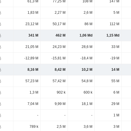
61,3 M
77,25 M
108 M
147 M
1,83 M
2,27 M
2,6 M
5 M
23,12 M
50,17 M
86 M
112 M
341 M
462 M
1,06 Md
1,15 Md
21,05 M
24,23 M
28,6 M
33 M
-12,89 M
-15,81 M
-18,4 M
-19 M
8,16 M
8,42 M
10,2 M
14 M
57,23 M
57,42 M
54,8 M
55 M
1,3 M
902 k
600 k
6 M
7,04 M
9,99 M
18,1 M
29 M
-
-
-
1 M
789 k
2,5 M
3,6 M
3 M