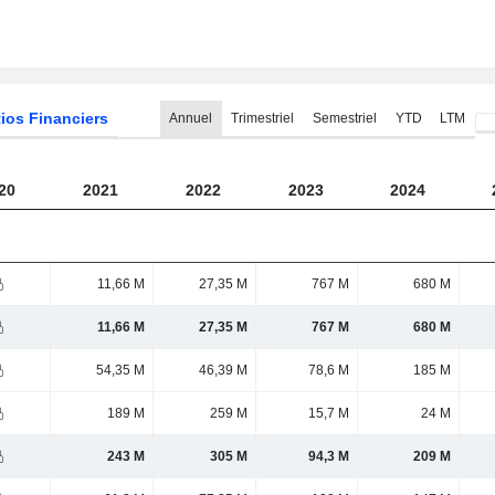
ios Financiers
Annuel
Trimestriel
Semestriel
YTD
LTM
20
2021
2022
2023
2024
11,66 M
27,35 M
767 M
680 M
11,66 M
27,35 M
767 M
680 M
54,35 M
46,39 M
78,6 M
185 M
189 M
259 M
15,7 M
24 M
243 M
305 M
94,3 M
209 M