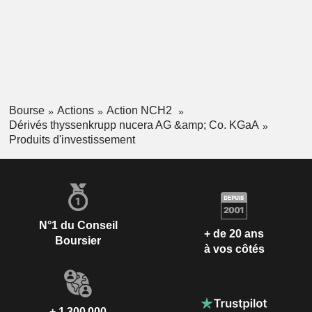
Bourse
Actions
Action NCH2
Dérivés thyssenkrupp nucera AG &amp; Co. KGaA
Produits d'investissement
N°1 du Conseil
+ de 20 ans
Boursier
à vos côtés
+ 1 300 000