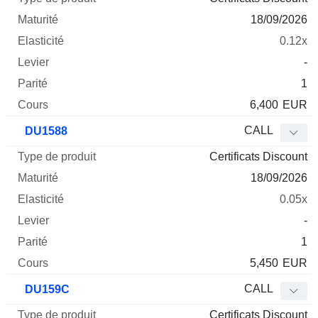
18/09/2026
0.12x
-
1
6,400
EUR
CALL
DU1588
Certificats Discount
18/09/2026
0.05x
-
1
5,450
EUR
CALL
DU159C
Certificats Discount