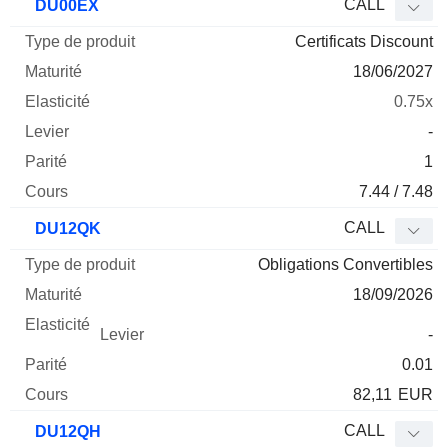
CALL
DU00EX
Certificats Discount
18/06/2027
0.75x
-
1
7.44 / 7.48
CALL
DU12QK
Obligations Convertibles
18/09/2026
-
0.01
82,11
EUR
CALL
DU12QH