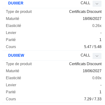
CALL
DU00ER
Certificats Discount
18/06/2027
0.26x
-
1
5.47 / 5.48
CALL
DU00EW
Certificats Discount
18/06/2027
0.69x
-
1
7.29 / 7.33