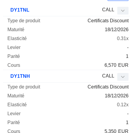
Type
CALL
DY1TNL
de
Certificats Discount
Mnemo
Type
produit
Maturité
Elasticité
Levier
Parité
Co
18/12/2026
0.31x
-
1
6,570
EUR
CALL
DY1TNH
Certificats Discount
18/12/2026
0.12x
-
1
5,350
EUR