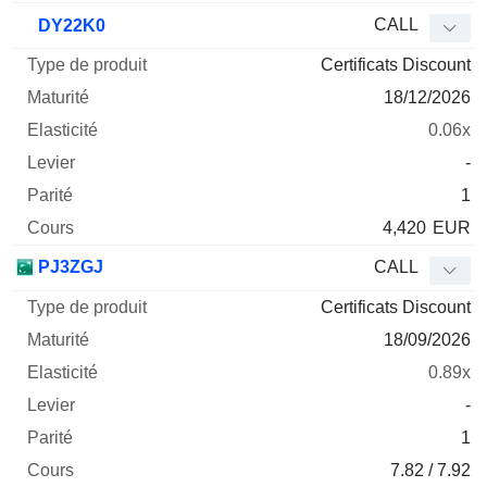
CALL
DY22K0
Certificats Discount
18/12/2026
0.06x
-
1
4,420
EUR
PJ3ZGJ
CALL
Certificats Discount
18/09/2026
0.89x
-
1
7.82 / 7.92