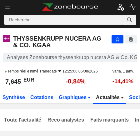
THYSSENKRUPP NUCERA AG & CO. KGAA
7,645
€
-0,84%
THYSSENKRUPP NUCERA AG
& CO. KGAA
Analyses Zonebourse thyssenkrupp nucera AG & Co. KG
Temps réel estimé
Tradegate
12:25:06 06/08/2026
Varia. 1 janv.
EUR
-0,84%
7,645
-14,41%
Synthèse
Cotations
Graphiques
Actualités
Soci
Toute l'actualité
Reco analystes
Faits marquants
In