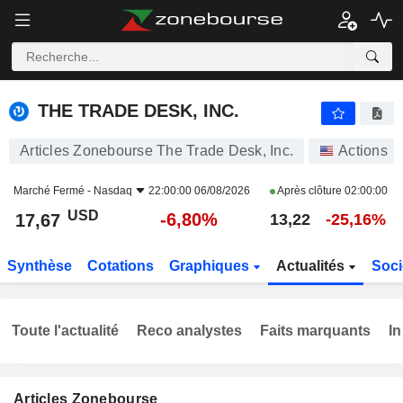
THE TRADE DESK, INC.
17,67
$
-6,80%
THE TRADE DESK, INC.
Articles Zonebourse The Trade Desk, Inc.
Actions
Marché Fermé -
Nasdaq
22:00:00 06/08/2026
Après clôture
02:00:00
USD
-6,80%
17,67
13,22
-25,16%
Synthèse
Cotations
Graphiques
Actualités
Soci
Toute l'actualité
Reco analystes
Faits marquants
In
Articles Zonebourse