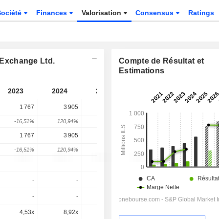
Société
Finances
Valorisation
Consensus
Ratings
k Exchange Ltd.
Compte de Résultat et
Estimations
2023
2024
2025
2026
2027
1 767
3 905
8 788
11 453
-
-16,51%
120,94%
125,06%
30,32%
-
1 767
3 905
8 788
11 453
11 453
-16,51%
120,94%
125,06%
30,32%
0%
-
-
-
41,8x
35,9x
-
-
-
-
-
-
-
-
-
2,2x
4,53x
8,92x
15,6x
15,2x
13,6x