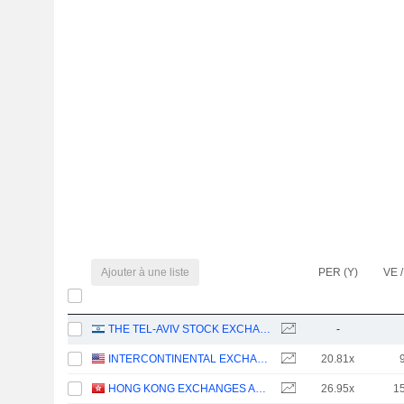
Ajouter à une liste
PER (Y)
VE /
THE TEL-AVIV STOCK EXCHANGE LTD.
-
INTERCONTINENTAL EXCHANGE, INC.
20.81x
HONG KONG EXCHANGES AND CLEARING LIMITED
26.95x
1