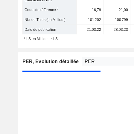
Endettement Net
-
-
2
Cours de référence
16,79
21,00
Nbr de Titres (en Milliers)
101 202
100 799
Date de publication
21.03.22
28.03.23
1
2
ILS en Millions
ILS
PER
, Evolution détaillée