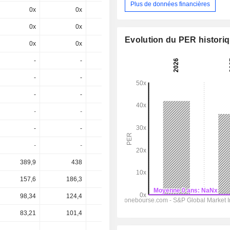
Plus de données financières
0x
0x
0x
15,2x
13,6x
0x
0x
0x
24,5x
21,7x
Evolution du PER histori
0x
0x
-
29x
25,5x
-
-
-
-
-
-
-
-
-
-
-
-
-
-
-
-
-
-
-
-
-
-
-
2,92
3,4
-
-
-
-
-
389,9
438
563,5
753,8
842,2
157,6
186,3
293,8
467,6
527,9
98,34
124,4
-
395,3
448,8
83,21
101,4
-
309,2
344,5