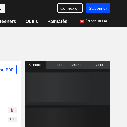
Connexion
S'abonner
reeners
Outils
Palmarès
Édition suisse
Indices
Europe
Amériques
Asie
ort PDF
CI