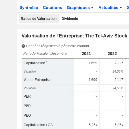
Synthèse
Cotations
Graphiques
Actualités
Ratios de Valorisation
Dividende
Valorisation de l'Entreprise: The Tel-Aviv Stoc
Données réajustées à périmètre courant
2021
2022
Période Fiscale : Décembre
1
Capitalisation
1 699
2 117
Variation
-
24,58%
Valeur Entreprise
1 699
2 117
Variation
-
24,58%
PER
-
-
PBR
-
-
PEG
-
-
Capitalisation / CA
5,25x
5,86x