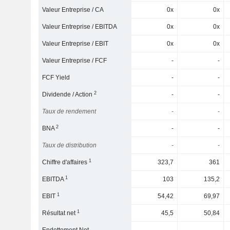
Valeur Entreprise / CA
0x
0x
Valeur Entreprise / EBITDA
0x
0x
Valeur Entreprise / EBIT
0x
0x
Valeur Entreprise / FCF
-
-
FCF Yield
-
-
2
Dividende / Action
-
-
Taux de rendement
-
-
2
BNA
-
-
Taux de distribution
-
-
1
Chiffre d'affaires
323,7
361
1
EBITDA
103
135,2
1
EBIT
54,42
69,97
1
Résultat net
45,5
50,84