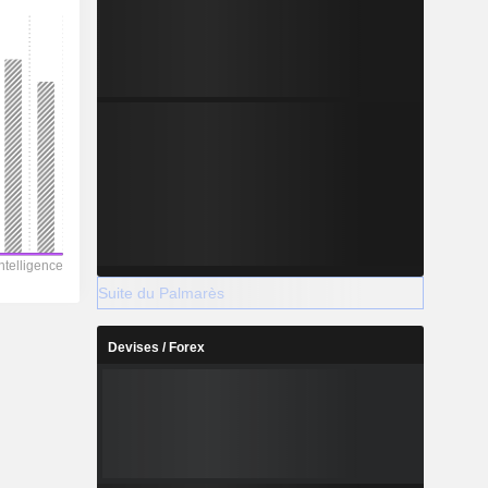
Suite du Palmarès
Devises / Forex