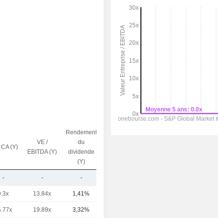
Rendement
VE /
du
 CA (Y)
Capi.($)
EBITDA (Y)
dividende
(Y)
-
-
-
3,81 Md
9.3x
13.84x
1,41%
84,12 Md
5.77x
19.89x
3,32%
66,81 Md