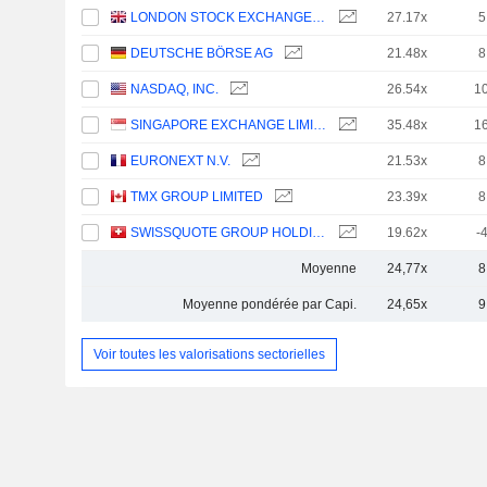
LONDON STOCK EXCHANGE GROUP PLC
27.17x
5
DEUTSCHE BÖRSE AG
21.48x
8
NASDAQ, INC.
26.54x
1
SINGAPORE EXCHANGE LIMITED
35.48x
1
EURONEXT N.V.
21.53x
8
TMX GROUP LIMITED
23.39x
8
SWISSQUOTE GROUP HOLDING SA
19.62x
-
Moyenne
24,77x
8
Moyenne pondérée par Capi.
24,65x
9
Voir toutes les valorisations sectorielles