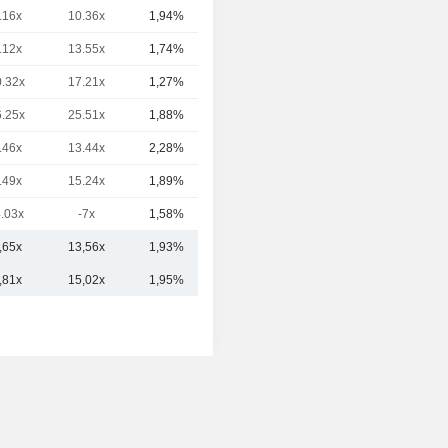
.16x
10.36x
1,94%
56,53 Md
.12x
13.55x
1,74%
56 Md
0.32x
17.21x
1,27%
52,86 Md
6.25x
25.51x
1,88%
20,03 Md
.46x
13.44x
2,28%
18,87 Md
.49x
15.24x
1,89%
10,35 Md
4.03x
-7x
1,58%
8,2 Md
,65x
13,56x
1,93%
37,76 Md
,81x
15,02x
1,95%