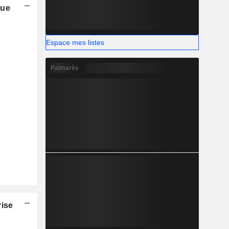
que
Espace mes listes
Palmarès
rise