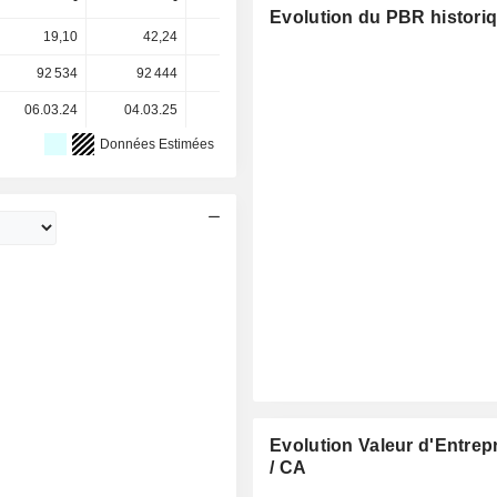
-
-
-
-
-
Evolution du PBR histori
19,10
42,24
94,90
122,00
122,00
92 534
92 444
92 605
93 876
-
06.03.24
04.03.25
05.03.26
-
-
Données Estimées
Evolution Valeur d'Entrep
/ CA