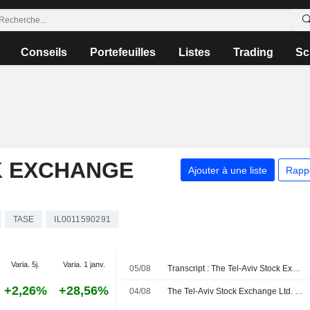
Conseils
Portefeuilles
Listes
Trading
Sc
K EXCHANGE
Ajouter à une liste
Rapp
TASE
IL0011590291
Varia. 5j.
Varia. 1 janv.
05/08
Transcript : The Tel-Aviv Stock Exchange Ltd., Q2 2026 Earnings Call, Aug 04, 2026
+2,26%
+28,56%
04/08
The Tel-Aviv Stock Exchange Ltd. publie ses résultats pour le deuxième trimestre et le premier semestre clos le 30 juin 2026