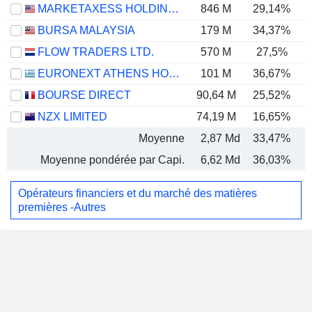
MARKETAXESS HOLDINGS INC.
846 M
29,14%
BURSA MALAYSIA
179 M
34,37%
FLOW TRADERS LTD.
570 M
27,5%
EURONEXT ATHENS HOLDING S.A.
101 M
36,67%
BOURSE DIRECT
90,64 M
25,52%
NZX LIMITED
74,19 M
16,65%
Moyenne
2,87 Md
33,47%
Moyenne pondérée par Capi.
6,62 Md
36,03%
Opérateurs financiers et du marché des matières
premières -Autres