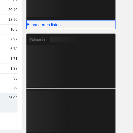
52,87 Md
20,49 Md
18,96 Md
Espace mes listes
10,3 Md
7,97 Md
Palmarès
5,78 Md
1,71 Md
1,38 Md
337 M
290 M
26,02 Md