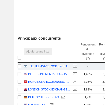
Principaux concurrents
Rendement
Ren
du
Ajouter à une liste
dividende
div
(Y)
(
THE TEL-AVIV STOCK EXCHANGE LTD.
-
INTERCONTINENTAL EXCHANGE, INC.
1,42%
1
HONG KONG EXCHANGES AND CLEARING LIMITED
3,35%
3
LONDON STOCK EXCHANGE GROUP PLC
1,88%
2
DEUTSCHE BÖRSE AG
1,7%
1