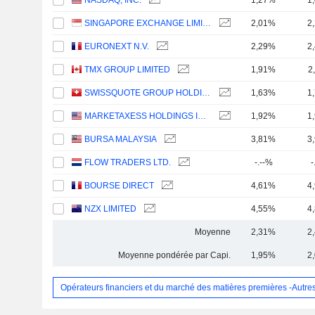
NASDAQ, INC.
1,27%
1
SINGAPORE EXCHANGE LIMITED
2,01%
2
EURONEXT N.V.
2,29%
2
TMX GROUP LIMITED
1,91%
2
SWISSQUOTE GROUP HOLDING SA
1,63%
1
MARKETAXESS HOLDINGS INC.
1,92%
1
BURSA MALAYSIA
3,81%
3
FLOW TRADERS LTD.
-.--%
-
BOURSE DIRECT
4,61%
4
NZX LIMITED
4,55%
4
Moyenne
2,31%
2
Moyenne pondérée par Capi.
1,95%
2
Opérateurs financiers et du marché des matières premières -Autre