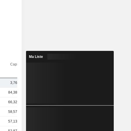
Ma Liste
Capi.($)
3,76 Md
84,38 Md
66,32 Md
58,57 Md
57,13 Md