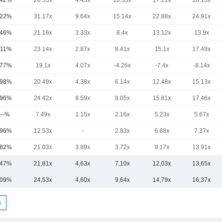
,42%
26.55x
4.43x
10.33x
17.21x
18.13x
,22%
31.17x
9.64x
15.14x
22.88x
24.91x
,46%
21.16x
3.33x
8.4x
13.12x
13.9x
,11%
23.14x
2.87x
8.41x
15.1x
17.49x
,77%
19.1x
4.07x
-4.26x
-7.4x
-8.14x
,98%
20.49x
4.38x
6.14x
12.48x
15.13x
,96%
24.42x
8.59x
8.05x
15.81x
17.46x
.--%
7.49x
1.15x
2.16x
5.23x
5.67x
,96%
12.53x
-
2.83x
6.88x
7.37x
,82%
21.03x
3.89x
3.72x
9.17x
13.91x
,47%
21,81x
4,63x
7,10x
12,03x
13,65x
,09%
24,53x
4,60x
9,64x
14,79x
16,37x
s