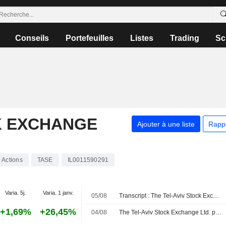
Conseils
Portefeuilles
Listes
Trading
Sc
K EXCHANGE
Ajouter à une liste
Rapp
Actions
TASE
IL0011590291
Varia. 5j.
Varia. 1 janv.
05/08
Transcript : The Tel-Aviv Stock Exchange Ltd., Q2 2026 Earnings Call, Aug 04, 2026
+1,69%
+26,45%
04/08
The Tel-Aviv Stock Exchange Ltd. publie ses résultats pour le deuxième trimestre et le premier semestre clos le 30 juin 2026