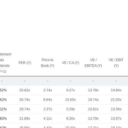
dement
du
Price to
VE /
VE / EBIT
PER (Y)
VE / CA (Y)
idende
Book (Y)
EBITDA (Y)
(Y)
Y+1)
-
-
-
-
-
-
,52%
20.82x
2.74x
9.27x
13.78x
14.84x
,42%
26.76x
8.64x
15.65x
19.74x
21.05x
,11%
28.74x
2.37x
5.29x
10.61x
13.56x
,83%
21.89x
4.11x
8.26x
13.79x
15.87x