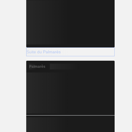
Suite du Palmarès
Palmarès