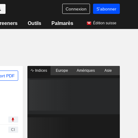
Connexion
S'abonner
reeners
Outils
Palmarès
Édition suisse
Indices
Europe
Amériques
Asie
ort PDF
CI