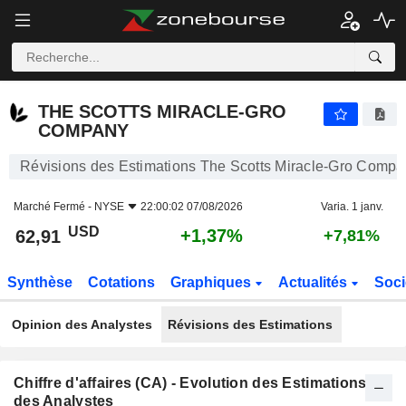
THE SCOTTS MIRACLE-GRO COMPANY
62,91
$
+1,37%
THE SCOTTS MIRACLE-GRO
COMPANY
Révisions des Estimations The Scotts Miracle-Gro Comp
Marché Fermé -
NYSE
22:00:02 07/08/2026
Varia. 1 janv.
USD
+1,37%
62,91
+7,81%
Synthèse
Cotations
Graphiques
Actualités
Soci
Opinion des Analystes
Révisions des Estimations
Chiffre d'affaires (CA) - Evolution des Estimations
des Analystes