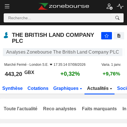
THE BRITISH LAND COMPANY PLC
443,20
p
+0,32%
THE BRITISH LAND COMPANY
PLC
Analyses Zonebourse The British Land Company PLC
Marché Fermé -
London S.E.
17:35:14 07/08/2026
Varia. 1 janv.
GBX
+0,32%
443,20
+9,76%
Synthèse
Cotations
Graphiques
Actualités
Soci
Toute l'actualité
Reco analystes
Faits marquants
In