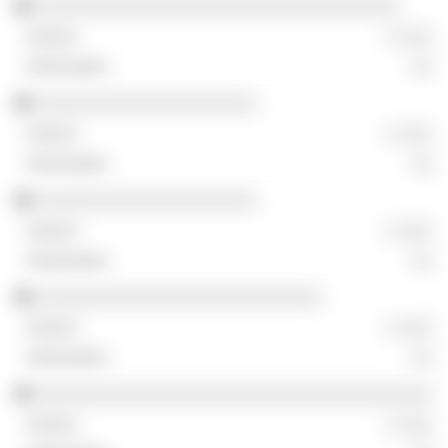
░░░░░░░░░░░░░░░░░░░░░░░░░░░░░░░░░
░ ░░░
░░
░░░░░░░░░░░░░░░░░░░░
░ ░░░
░░
░░░░░░░░░░░░░░░░░░░░
░ ░░░
░░
░░░░░░░░░░░░░░░░░░░░░░░░░░
░ ░░░
░░
░░░░░░░░░░░░░░░░░░░░░░░░░░░░░░░░░░░░
░ ░░░