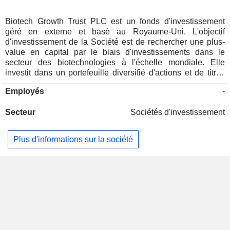
Biotech Growth Trust PLC est un fonds d'investissement
géré en externe et basé au Royaume-Uni. L'objectif
d'investissement de la Société est de rechercher une plus-
value en capital par le biais d'investissements dans le
secteur des biotechnologies à l'échelle mondiale. Elle
investit dans un portefeuille diversifié d'actions et de titres
connexes de sociétés de biotechnologie à l'échelle
Employés
-
mondiale. La Société investit au total plus de 10 % de la
valeur de ses actifs bruts dans d'autres sociétés
Secteur
Sociétés d'investissement
d'investissement à capital fixe (y compris des fonds
d'investissement) cotées à la Bourse de Londres. La société
investit plus de 15 % de la valeur de ses actifs bruts dans
Plus d'informations sur la société
une action individuelle au moment de l'acquisition. Son
portefeuille d'investissements, réparti dans divers pays,
comprend les Pays-Bas, les États-Unis d'Amérique, le
Canada et la Chine. Le gestionnaire de fonds
d'investissement alternatifs de la société est Frostrow
Capital LLP.