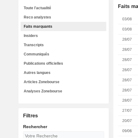
Faits m
Toute l'actualité
Reco analystes
03/08
Faits marquants
03/08
Insiders
28/07
Transcripts
28/07
Communiqués
28/07
Publications officielles
28/07
Autres langues
28/07
Articles Zonebourse
28/07
Analyses Zonebourse
28/07
27/07
Filtres
20/07
Rechercher
09/06