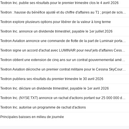
Textron Inc. publie ses résultats pour le premier trimestre clos le 4 avril 2026
Textron : hausse du bénéfice ajusté et du chiffre d'affaires au T1 ; projet de scission du segment industriel
Textron explore plusieurs options pour libérer de la valeur à long terme
Textron Inc. annonce un dividende trimestriel, payable le 1er juillet 2026
Textron Aviation annonce une commande de flotte de la part de Luminair portant sur neuf Cessna Citation Latitude, le jet d'affaires de taille moyenne le plus vendu, afin de soutenir ses activités de charter en Europe
Textron signe un accord d'achat avec LUMINAIR pour neuf jets d'affaires Cessna Citation Latitude
Textron obtient une extension de cinq ans sur un contrat gouvernemental américain de plus de 150 millions de dollars
Textron Aviation décroche un premier contrat militaire pour le Cessna SkyCourier
Textron publiera ses résultats du premier trimestre le 30 avril 2026
Textron Inc. déclare un dividende trimestriel, payable le 1er avril 2026
Textron Inc. (NYSE:TXT) annonce un rachat d'actions portant sur 25 000 000 de titres
Textron Inc. autorise un programme de rachat d'actions
Principales baisses en milieu de journée