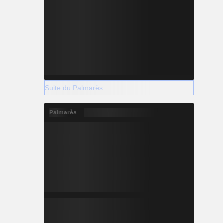
Suite du Palmarès
Palmarès