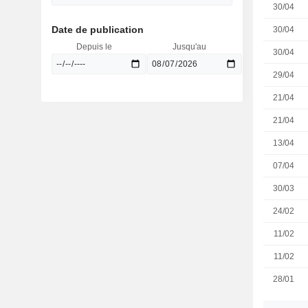
30/04
Date de publication
30/04
Depuis le
Jusqu'au
30/04
29/04
21/04
21/04
13/04
07/04
30/03
24/02
11/02
11/02
28/01