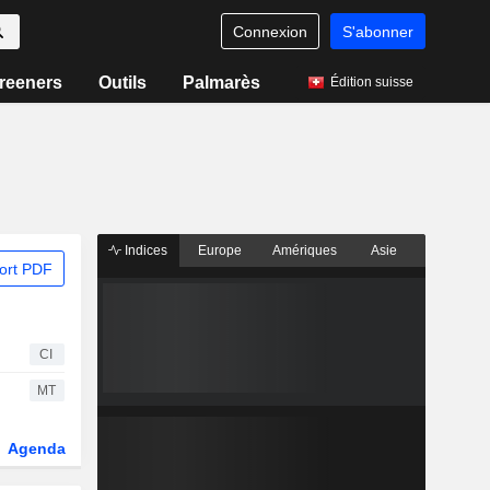
Connexion
S'abonner
reeners
Outils
Palmarès
Édition suisse
Indices
Europe
Amériques
Asie
ort PDF
CI
MT
Agenda
Secteur
Dérivés
Fonds et ETFs