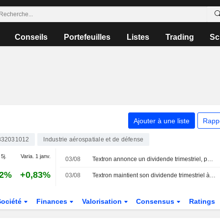
Conseils
Portefeuilles
Listes
Trading
Sc
Ajouter à une liste
Rapp
32031012
Industrie aérospatiale et de défense
 5j.
Varia. 1 janv.
03/08
Textron annonce un dividende trimestriel, payable le 1er octobre 2026
92%
+0,83%
03/08
Textron maintient son dividende trimestriel à 0,02 $ par action, payable le 1er octobre aux actionnaires inscrits au 11 septembre
Société
Finances
Valorisation
Consensus
Ratings