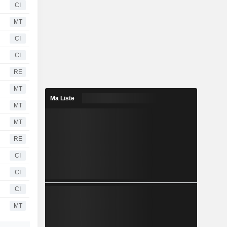
CI
MT
CI
CI
RE
MT
Ma Liste
MT
MT
RE
CI
CI
CI
MT