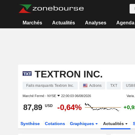
Marchés
Actualités
Analyses
Agenda
TEXTRON INC.
Faits marquants Textron Inc.
Actions
TXT
US88
Marché Fermé -
NYSE
22:00:03 06/08/2026
Varia.
87,89
-0,64%
USD
+0,
Synthèse
Cotations
Graphiques
Actualités