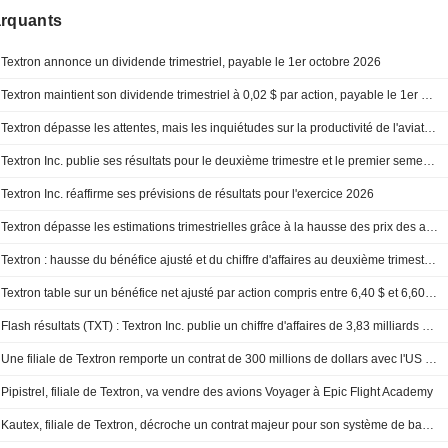
arquants
Textron annonce un dividende trimestriel, payable le 1er octobre 2026
Textron maintient son dividende trimestriel à 0,02 $ par action, payable le 1er octobre aux actionnaires inscrits au 11 septembre
Textron dépasse les attentes, mais les inquiétudes sur la productivité de l'aviation pèsent
Textron Inc. publie ses résultats pour le deuxième trimestre et le premier semestre clos le 4 juillet 2026
Textron Inc. réaffirme ses prévisions de résultats pour l'exercice 2026
Textron dépasse les estimations trimestrielles grâce à la hausse des prix des avions
Textron : hausse du bénéfice ajusté et du chiffre d'affaires au deuxième trimestre ; les prévisions de BPA pour 2026 confirmées
Textron table sur un bénéfice net ajusté par action compris entre 6,40 $ et 6,60 $ pour 2026, contre un consensus FactSet de 6,51 $
Flash résultats (TXT) : Textron Inc. publie un chiffre d'affaires de 3,83 milliards de dollars au deuxième trimestre, contre 3,81 milliards de dollars attendus par le consensus FactSet
Une filiale de Textron remporte un contrat de 300 millions de dollars avec l'US Navy pour la modernisation d'appareils H-1
Pipistrel, filiale de Textron, va vendre des avions Voyager à Epic Flight Academy
Kautex, filiale de Textron, décroche un contrat majeur pour son système de bac à batterie Pentatonic