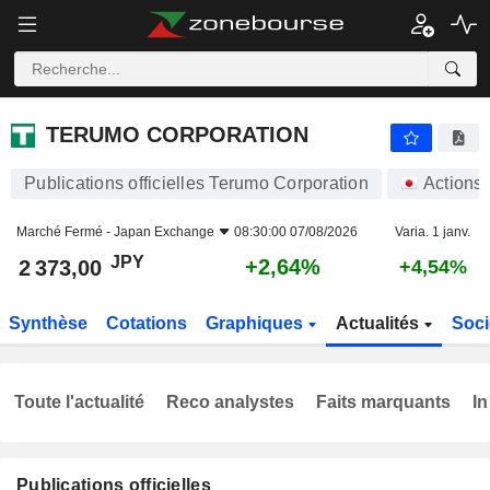
TERUMO CORPORATION
2 373,00
¥
+2,64%
TERUMO CORPORATION
Publications officielles Terumo Corporation
Actions
Marché Fermé -
Japan Exchange
08:30:00 07/08/2026
Varia. 1 janv.
JPY
+2,64%
2 373,00
+4,54%
Synthèse
Cotations
Graphiques
Actualités
Soci
Toute l'actualité
Reco analystes
Faits marquants
In
Publications officielles