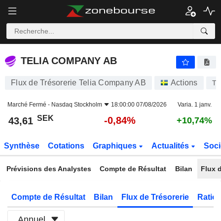
TELIA COMPANY AB
43,61
kr
-0,84%
TELIA COMPANY AB
Flux de Trésorerie Telia Company AB
Actions
TE
Marché Fermé -
Nasdaq Stockholm
18:00:00 07/08/2026
Varia. 1 janv.
SEK
-0,84%
43,61
+10,74%
Synthèse
Cotations
Graphiques
Actualités
Soci
Prévisions des Analystes
Compte de Résultat
Bilan
Flux d
Compte de Résultat
Bilan
Flux de Trésorerie
Ratios
Annuel